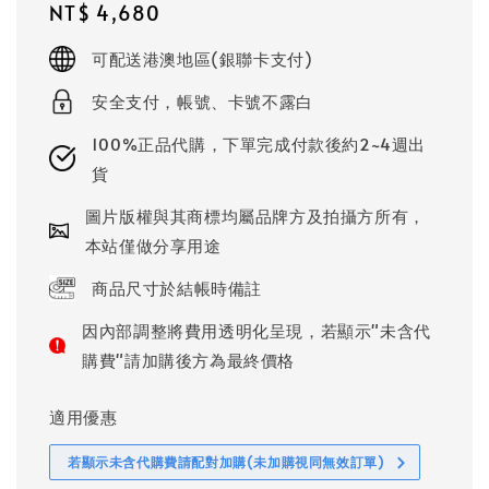
Regular
NT$ 4,680
price
可配送港澳地區(銀聯卡支付)
安全支付，帳號、卡號不露白
100%正品代購，下單完成付款後約2~4週出
貨
圖片版權與其商標均屬品牌方及拍攝方所有，
本站僅做分享用途
商品尺寸於結帳時備註
因內部調整將費用透明化呈現，若顯示"未含代
購費"請加購後方為最終價格
適用優惠
若顯示未含代購費請配對加購(未加購視同無效訂單)