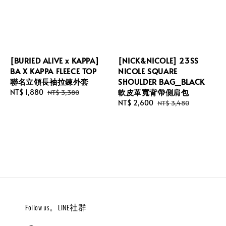
[BURIED ALIVE x KAPPA]
[NICK&NICOLE] 23SS
BA X KAPPA FLEECE TOP
NICOLE SQUARE
聯名立領長袖拉鍊外套
SHOULDER BAG_BLACK
軟皮革寬背帶側肩包
Sale
NT$ 1,880
Regular
NT$ 3,380
price
price
Sale
NT$ 2,600
Regular
NT$ 3,480
price
price
Follow us。LINE社群