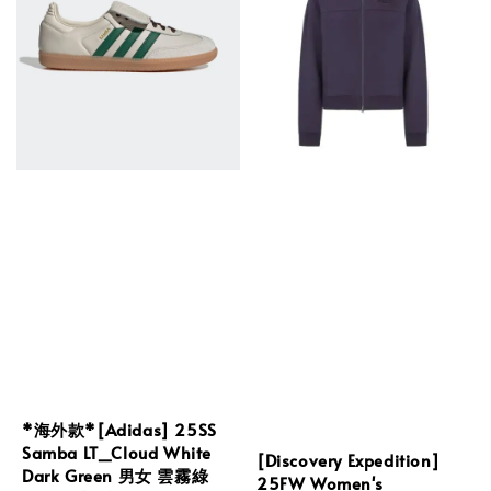
*海外款*[Adidas] 25SS
Samba LT_Cloud White
[Discovery Expedition]
Dark Green 男女 雲霧綠
25FW Women's