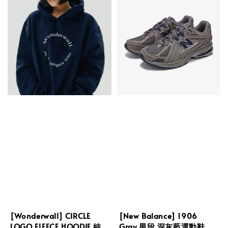
[Wonderwall] CIRCLE
[New Balance] 1906
LOGO FLEECE HOODIE 純
Gray 男段 深灰藍運動鞋