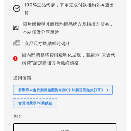
100%正品代購，下單完成付款後約2~4週出
貨
圖片版權與其商標均屬品牌方及拍攝方所有，
本站僅做分享用途
商品尺寸於結帳時備註
因內部調整將費用透明化呈現，若顯示"未含代
購費"請加購後方為最終價格
適用優惠
若顯示未含代購費請配對加購(未加購視同無效訂單)
會員消費享1%回饋金
選項