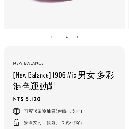
1
/
6
NEW BALANCE
[New Balance] 1906 Mix 男女 多彩
混色運動鞋
Regular
NT$ 5,120
price
可配送港澳地區(銀聯卡支付)
安全支付，帳號、卡號不露白