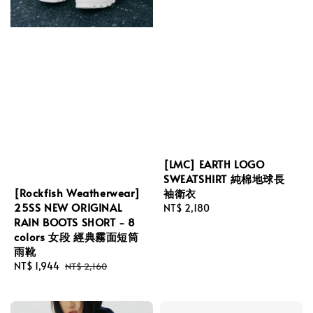
[LMC] EARTH LOGO
SWEATSHIRT 純棉地球長
[Rockfish Weatherwear]
袖衛衣
25SS NEW ORIGINAL
Regular
NT$ 2,180
RAIN BOOTS SHORT - 8
price
colors 女段 經典霧面短筒
雨靴
Sale
NT$ 1,944
Regular
NT$ 2,160
price
price