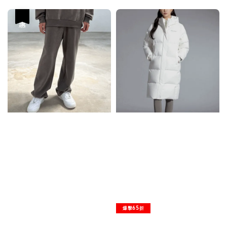
優惠
爆擊65折