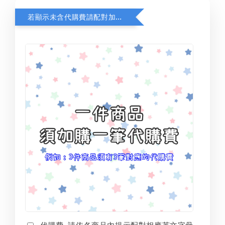
若顯示未含代購費請配對加購(未加購視同無效訂單)
代購費-請依各商品內提示配對相應英文字母