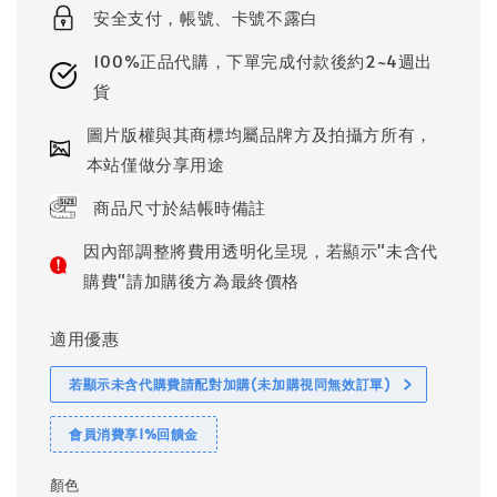
安全支付，帳號、卡號不露白
100%正品代購，下單完成付款後約2~4週出
貨
圖片版權與其商標均屬品牌方及拍攝方所有，
本站僅做分享用途
商品尺寸於結帳時備註
因內部調整將費用透明化呈現，若顯示"未含代
購費"請加購後方為最終價格
適用優惠
若顯示未含代購費請配對加購(未加購視同無效訂單)
會員消費享1%回饋金
顏色