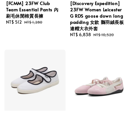
[FCMM] 23FW Club
[Discovery Expedition]
Team Essential Pants 內
23FW Women Leicester
刷毛休閒棉質長褲
G RDS goose down long
padding 女款 鵝羽絨長板
Sale
NT$ 512
Regular
NT$ 1,280
連帽大衣外套
price
price
Sale
NT$ 6,838
Regular
NT$ 10,520
price
price