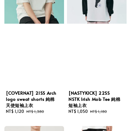
[COVERNAT] 21SS Arch
[NASTYKICK] 22SS
logo sweat shorts 純棉
NSTK Irish Mob Tee 純棉
天使短袖上衣
短袖上衣
Sale
NT$ 1,120
Regular
Sale
NT$ 1,050
Regular
NT$ 1,380
NT$ 1,180
price
price
price
price