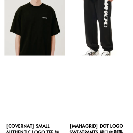
[COVERNAT] SMALL
[MAHAGRID] DOT LOGO
AUTHENTIC LOGO TEE 短
SWEATPANTS 縮口內刷毛