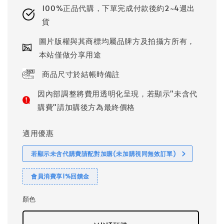
100%正品代購，下單完成付款後約2~4週出
貨
圖片版權與其商標均屬品牌方及拍攝方所有，
本站僅做分享用途
商品尺寸於結帳時備註
因內部調整將費用透明化呈現，若顯示"未含代
購費"請加購後方為最終價格
適用優惠
若顯示未含代購費請配對加購(未加購視同無效訂單)
會員消費享1%回饋金
顏色