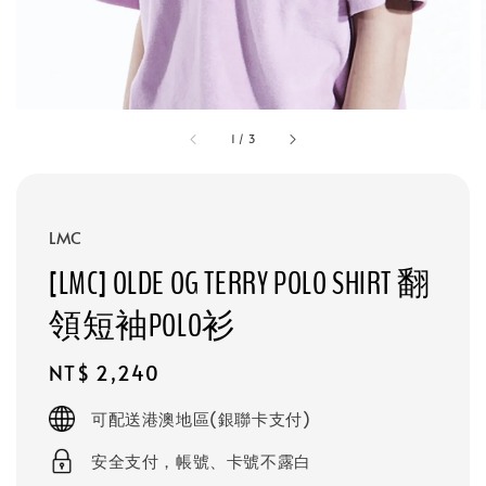
1
/
3
LMC
[LMC] OLDE OG TERRY POLO SHIRT 翻
領短袖POLO衫
Regular
NT$ 2,240
price
可配送港澳地區(銀聯卡支付)
安全支付，帳號、卡號不露白