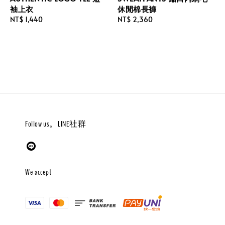
袖上衣
休閒棉長褲
Regular
NT$ 1,440
Regular
NT$ 2,360
price
price
Follow us。LINE社群
We accept