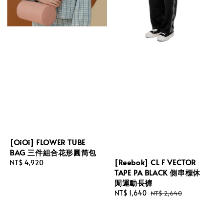
[OiOi] FLOWER TUBE
BAG 三件組合花形圓筒包
[Reebok] CL F VECTOR
Regular
NT$ 4,920
TAPE PA BLACK 側串標休
price
閒運動長褲
Sale
NT$ 1,640
Regular
NT$ 2,640
price
price