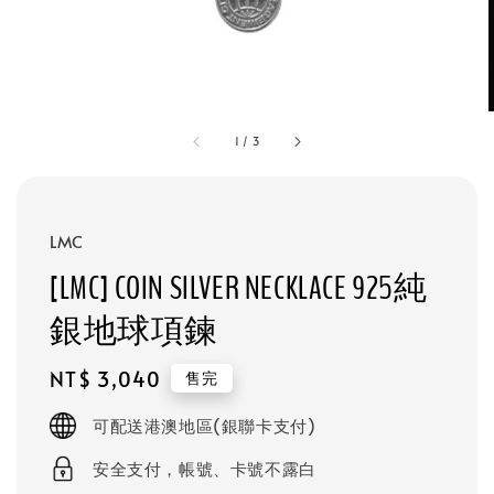
1
/
3
LMC
[LMC] COIN SILVER NECKLACE 925純
銀地球項鍊
Regular
NT$ 3,040
售完
price
可配送港澳地區(銀聯卡支付)
安全支付，帳號、卡號不露白