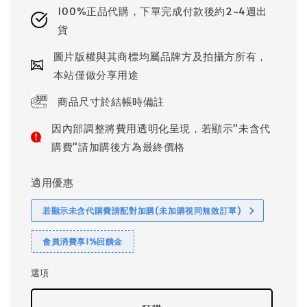
100%正品代購，下單完成付款後約2~4週出
貨
圖片版權與其商標均屬品牌方及拍攝方所有，
本站僅做分享用途
商品尺寸於結帳時備註
因內部調整將費用透明化呈現，若顯示"未含代
購費"請加購後方為最終價格
適用優惠
若顯示未含代購費請配對加購(未加購視同無效訂單)
會員消費享1%回饋金
選項