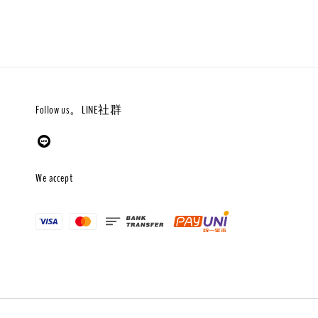
Follow us。LINE社群
We accept