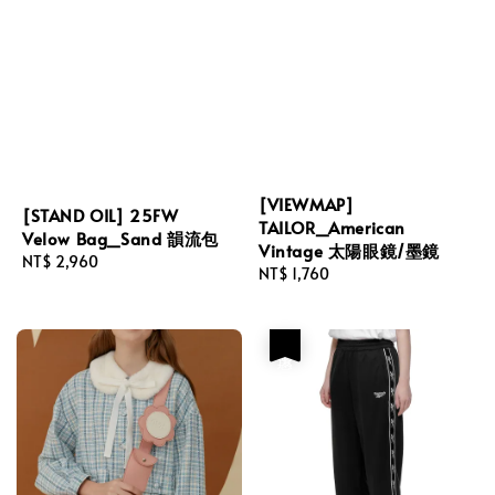
[VIEWMAP]
[STAND OIL] 25FW
TAILOR_American
Velow Bag_Sand 韻流包
Vintage 太陽眼鏡/墨鏡
Regular
NT$ 2,960
Regular
NT$ 1,760
price
price
優惠