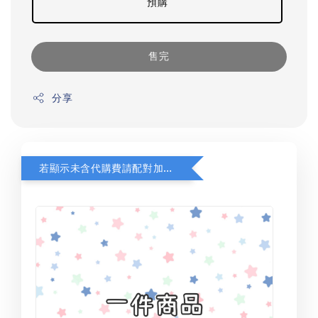
預購
售完
分享
若顯示未含代購費請配對加購(未加購視同無效訂單)