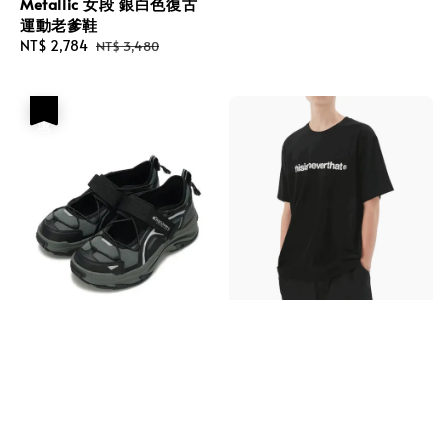
Metallic 女段 銀白色復古
price
price
運動老爹鞋
Sale
NT$ 2,784
Regular
NT$ 3,480
price
price
優惠