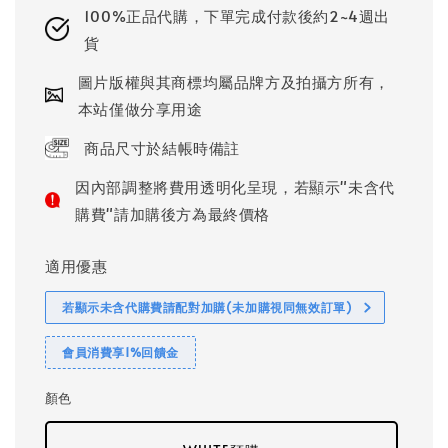
100%正品代購，下單完成付款後約2~4週出
貨
圖片版權與其商標均屬品牌方及拍攝方所有，
本站僅做分享用途
商品尺寸於結帳時備註
因內部調整將費用透明化呈現，若顯示"未含代
購費"請加購後方為最終價格
適用優惠
若顯示未含代購費請配對加購(未加購視同無效訂單)
會員消費享1%回饋金
顏色