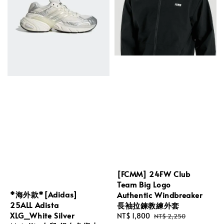
[FCMM] 24FW Club
Team Big Logo
*海外款*[Adidas]
Authentic Windbreaker
25ALL Adista
長袖拉鍊教練外套
XLG_White Silver
Sale
NT$ 1,800
Regular
NT$ 2,250