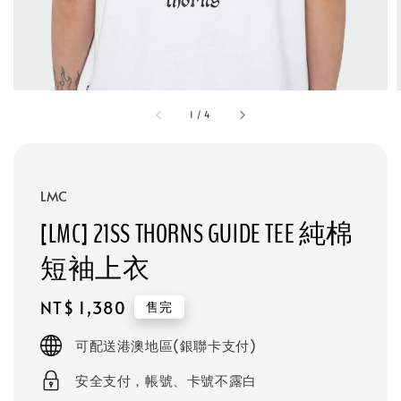
1
/
4
LMC
[LMC] 21SS THORNS GUIDE TEE 純棉
短袖上衣
Regular
NT$ 1,380
售完
price
可配送港澳地區(銀聯卡支付)
安全支付，帳號、卡號不露白