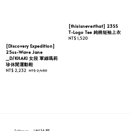
[thisisneverthat] 23SS
T-Logo Tee 純棉短袖上衣
Regular
NT$ 1,520
price
[Discovery Expedition]
25ss-Wave Jane
_D/KHAKI 女段 軍綠瑪莉
珍休閒運動鞋
Sale
NT$ 2,232
Regular
NT$ 2,480
price
price