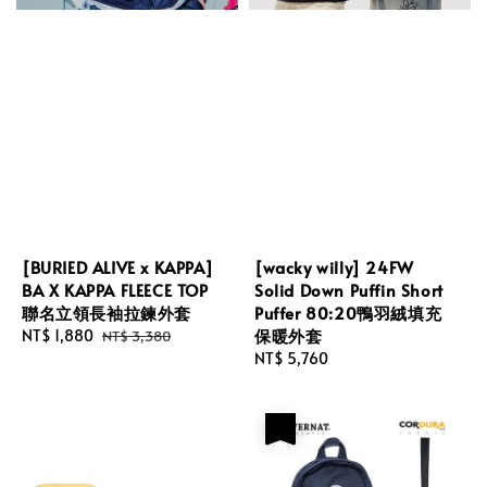
[BURIED ALIVE x KAPPA]
[wacky willy] 24FW
BA X KAPPA FLEECE TOP
Solid Down Puffin Short
聯名立領長袖拉鍊外套
Puffer 80:20鴨羽絨填充
保暖外套
Sale
NT$ 1,880
Regular
NT$ 3,380
price
price
Regular
NT$ 5,760
price
優惠