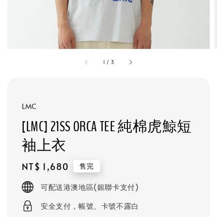
1
/
3
LMC
[LMC] 21SS ORCA TEE 純棉虎鯨短
袖上衣
Regular
NT$ 1,680
售完
price
可配送港澳地區(銀聯卡支付)
安全支付，帳號、卡號不露白