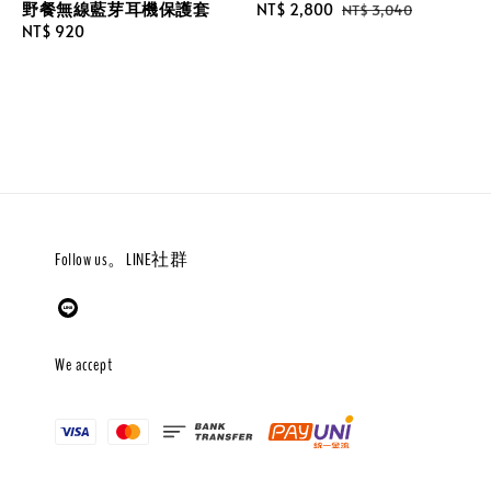
野餐無線藍芽耳機保護套
Sale
NT$ 2,800
Regular
NT$ 3,040
Regular
NT$ 920
price
price
price
Follow us。LINE社群
We accept