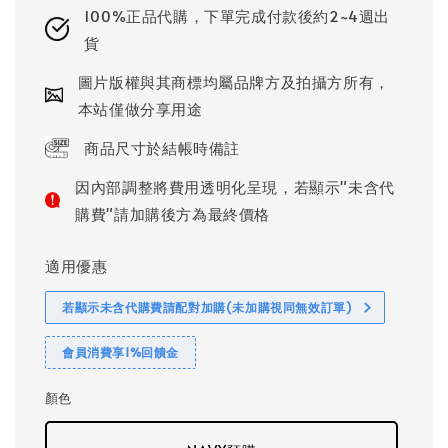
100%正品代購，下單完成付款後約2~4週出
貨
圖片版權與其商標均屬品牌方及拍攝方所有，
本站僅做分享用途
商品尺寸於結帳時備註
因內部調整將費用透明化呈現，若顯示"未含代
購費"請加購後方為最終價格
適用優惠
若顯示未含代購費請配對加購(未加購視同無效訂單)
會員消費享1%回饋金
顏色