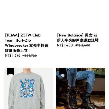
[FCMM] 25FW Club
[New Balance] 男女 灰
Team Half-Zip
藍人字夾腳厚底運動涼鞋
Windbreaker 立領半拉鍊
Sale
NT$ 1,400
Regular
NT$ 2,480
輕量衝鋒上衣
price
price
Sale
NT$ 1,376
Regular
NT$ 1,720
price
price
優惠
優惠