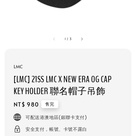
1
/
3
LMC
[LMC] 21SS LMC X NEW ERA OG CAP
KEY HOLDER 聯名帽子吊飾
Regular
NT$ 980
售完
price
可配送港澳地區(銀聯卡支付)
安全支付，帳號、卡號不露白