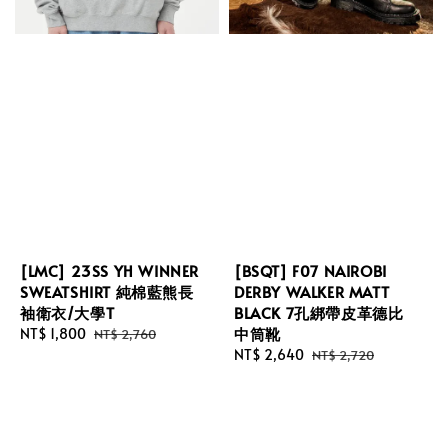
[LMC] 23SS YH WINNER
[BSQT] F07 NAIROBI
SWEATSHIRT 純棉藍熊長
DERBY WALKER MATT
袖衛衣/大學T
BLACK 7孔綁帶皮革德比
中筒靴
Sale
NT$ 1,800
Regular
NT$ 2,760
price
price
Sale
NT$ 2,640
Regular
NT$ 2,720
price
price