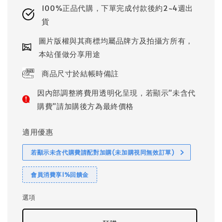
100%正品代購，下單完成付款後約2~4週出
貨
圖片版權與其商標均屬品牌方及拍攝方所有，
本站僅做分享用途
商品尺寸於結帳時備註
因內部調整將費用透明化呈現，若顯示"未含代
購費"請加購後方為最終價格
適用優惠
若顯示未含代購費請配對加購(未加購視同無效訂單)
會員消費享1%回饋金
選項