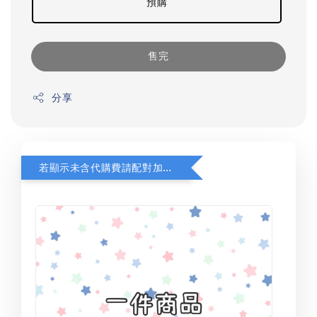
預購
售完
分享
若顯示未含代購費請配對加購(未加購視同無效訂單)