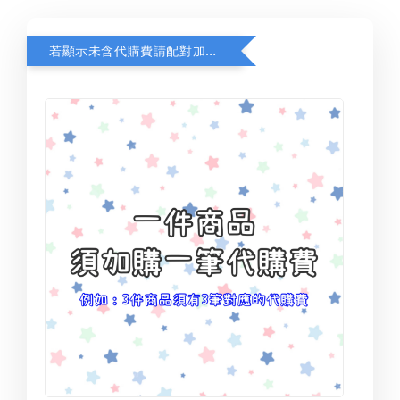
若顯示未含代購費請配對加購(未加購視同無效訂單)