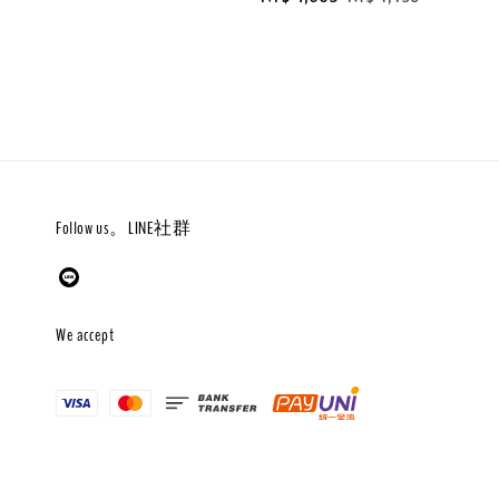
price
price
Follow us。LINE社群
We accept