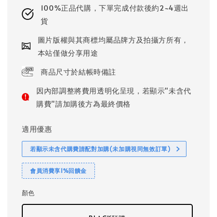
100%正品代購，下單完成付款後約2~4週出
貨
圖片版權與其商標均屬品牌方及拍攝方所有，
本站僅做分享用途
商品尺寸於結帳時備註
因內部調整將費用透明化呈現，若顯示"未含代
購費"請加購後方為最終價格
適用優惠
若顯示未含代購費請配對加購(未加購視同無效訂單)
會員消費享1%回饋金
顏色