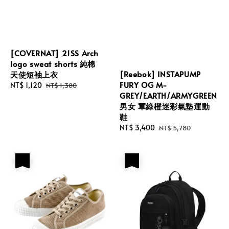
[COVERNAT] 21SS Arch
logo sweat shorts 純棉
[Reebok] INSTAPUMP
天使短袖上衣
FURY OG M-
Sale
NT$ 1,120
Regular
NT$ 1,380
GREY/EARTH/ARMYGREEN
price
price
男女 軍綠橙迷彩氣墊運動
鞋
Sale
NT$ 3,400
Regular
NT$ 5,780
price
price
優惠
優惠