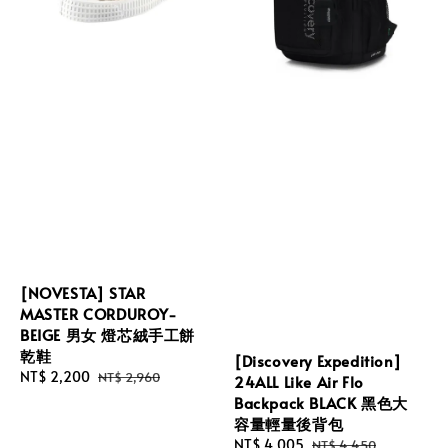
[NOVESTA] STAR
MASTER CORDUROY-
BEIGE 男女 燈芯絨手工餅
乾鞋
[Discovery Expedition]
Sale
NT$ 2,200
Regular
NT$ 2,960
24ALL Like Air Flo
price
price
Backpack BLACK 黑色大
容量輕量後背包
Sale
NT$ 4,005
Regular
NT$ 4,450