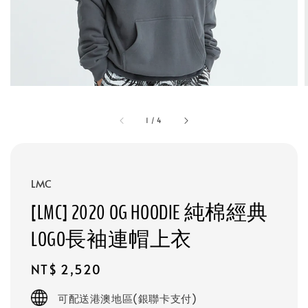
1
/
4
LMC
[LMC] 2020 OG HOODIE 純棉經典
LOGO長袖連帽上衣
Regular
NT$ 2,520
price
可配送港澳地區(銀聯卡支付)