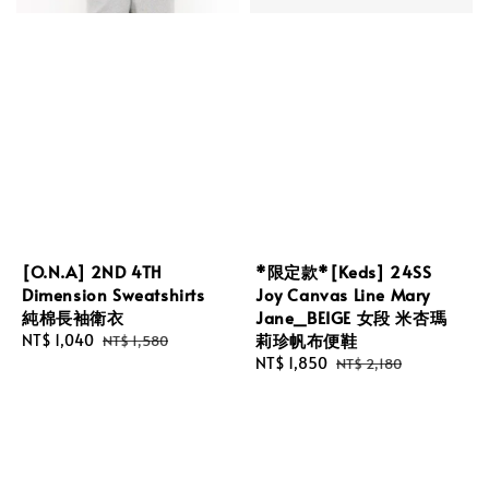
[O.N.A] 2ND 4TH
*限定款*[Keds] 24SS
Dimension Sweatshirts
Joy Canvas Line Mary
純棉長袖衛衣
Jane_BEIGE 女段 米杏瑪
莉珍帆布便鞋
Sale
NT$ 1,040
Regular
NT$ 1,580
price
price
Sale
NT$ 1,850
Regular
NT$ 2,180
price
price