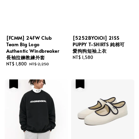
[FCMM] 24FW Club
[5252BYOiOi] 21SS
Team Big Logo
PUPPY T-SHIRTS 純棉可
Authentic Windbreaker
愛狗狗短袖上衣
長袖拉鍊教練外套
Regular
NT$ 1,580
Sale
NT$ 1,800
Regular
price
NT$ 2,250
price
price
優惠
優惠