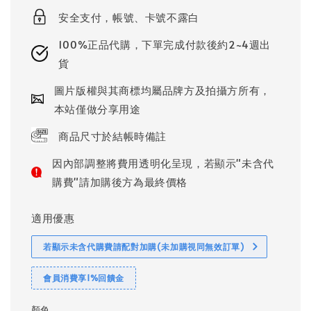
安全支付，帳號、卡號不露白
100%正品代購，下單完成付款後約2~4週出
貨
圖片版權與其商標均屬品牌方及拍攝方所有，
本站僅做分享用途
商品尺寸於結帳時備註
因內部調整將費用透明化呈現，若顯示"未含代
購費"請加購後方為最終價格
適用優惠
若顯示未含代購費請配對加購(未加購視同無效訂單)
會員消費享1%回饋金
顏色