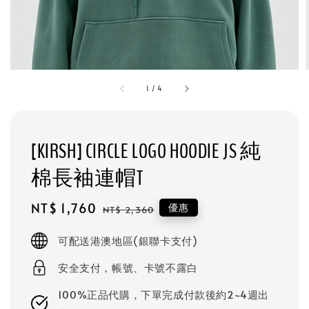
1
/
4
[KIRSH] CIRCLE LOGO HOODIE JS 純
棉長袖連帽T
Sale
NT$ 1,760
Regular
優惠
NT$ 2,360
price
price
可配送港澳地區(銀聯卡支付)
安全支付，帳號、卡號不露白
100%正品代購，下單完成付款後約2~4週出