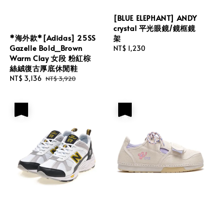
[BLUE ELEPHANT] ANDY
crystal 平光眼鏡/鏡框鏡
*海外款*[Adidas] 25SS
架
Gazelle Bold_Brown
Regular
NT$ 1,230
Warm Clay 女段 粉紅棕
price
絲絨復古厚底休閒鞋
Sale
NT$ 3,136
Regular
NT$ 3,920
price
price
優惠
優惠