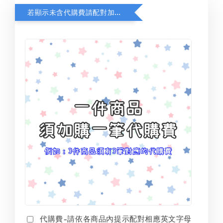
若顯示未含代購費請配對加購(未加購視同無效訂單)
代購費-請依各商品內提示配對相應英文字母