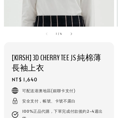
1
/
4
[KIRSH] 3D CHERRY TEE JS 純棉薄
長袖上衣
Regular
NT$ 1,640
price
可配送港澳地區(銀聯卡支付)
安全支付，帳號、卡號不露白
100%正品代購，下單完成付款後約2~4週出