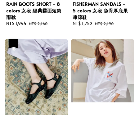
RAIN BOOTS SHORT - 8
FISHERMAN SANDALS -
colors 女段 經典霧面短筒
5 colors 女段 魚骨厚底果
雨靴
凍涼鞋
Sale
NT$ 1,944
Regular
Sale
NT$ 1,752
Regular
NT$ 2,160
NT$ 2,190
price
price
price
price
優惠