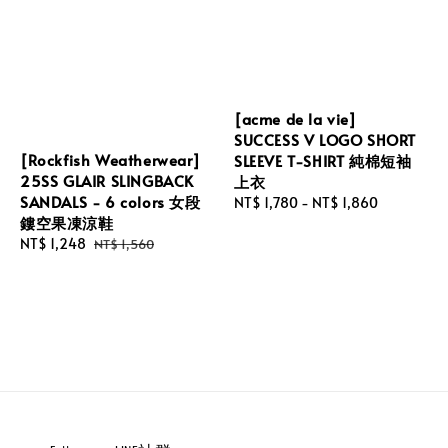
[acme de la vie]
SUCCESS V LOGO SHORT
[Rockfish Weatherwear]
SLEEVE T-SHIRT 純棉短袖
25SS GLAIR SLINGBACK
上衣
SANDALS - 6 colors 女段
Regular
NT$ 1,780
-
NT$ 1,860
鏤空果凍涼鞋
price
Sale
NT$ 1,248
Regular
NT$ 1,560
price
price