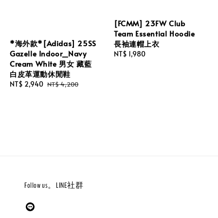
[FCMM] 23FW Club
Team Essential Hoodie
*海外款*[Adidas] 25SS
長袖連帽上衣
Gazelle Indoor_Navy
Regular
NT$ 1,980
Cream White 男女 藏藍
price
白皮革運動休閒鞋
Sale
NT$ 2,940
Regular
NT$ 4,200
price
price
Follow us。LINE社群