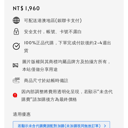
Regular
NT$ 1,960
price
可配送港澳地區(銀聯卡支付)
安全支付，帳號、卡號不露白
100%正品代購，下單完成付款後約2~4週出
貨
圖片版權與其商標均屬品牌方及拍攝方所有，
本站僅做分享用途
商品尺寸於結帳時備註
因內部調整將費用透明化呈現，若顯示"未含代
購費"請加購後方為最終價格
適用優惠
若顯示未含代購費請配對加購(未加購視同無效訂單)