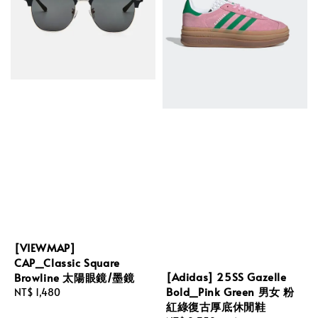
[VIEWMAP]
CAP_Classic Square
[Adidas] 25SS Gazelle
Browline 太陽眼鏡/墨鏡
Bold_Pink Green 男女 粉
Regular
NT$ 1,480
紅綠復古厚底休閒鞋
price