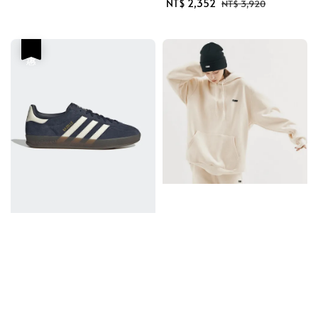
Sale
NT$ 2,352
Regular
NT$ 3,920
price
price
優惠