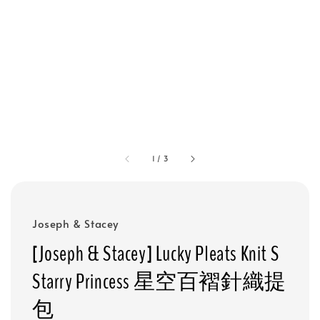
1
/
3
Joseph & Stacey
[Joseph & Stacey] Lucky Pleats Knit S
Starry Princess 星空百褶針織提
包