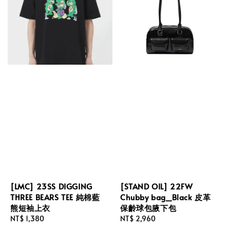
[LMC] 23SS DIGGING
[STAND OIL] 22FW
THREE BEARS TEE 純棉藍
Chubby bag_Black 皮革
熊短袖上衣
保齡球包腋下包
Regular
NT$ 1,380
Regular
NT$ 2,960
price
price