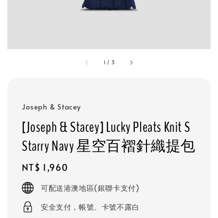
1
/
3
Joseph & Stacey
[Joseph & Stacey] Lucky Pleats Knit S
Starry Navy 星空百褶針織提包
Regular
NT$ 1,960
price
可配送港澳地區(銀聯卡支付)
安全支付，帳號、卡號不露白