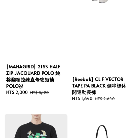
[MAHAGRID] 21SS HALF
ZIP JACQUARD POLO 純
[Reebok] CL F VECTOR
棉翻領拉鍊直條紋短袖
TAPE PA BLACK 側串標休
POLO衫
閒運動長褲
Sale
NT$ 2,000
Regular
NT$ 3,120
Sale
NT$ 1,640
Regular
NT$ 2,640
price
price
price
price