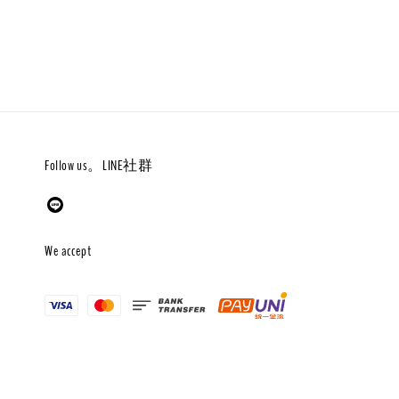
Follow us。LINE社群
We accept