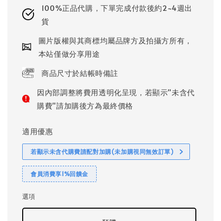
100%正品代購，下單完成付款後約2~4週出
貨
圖片版權與其商標均屬品牌方及拍攝方所有，
本站僅做分享用途
商品尺寸於結帳時備註
因內部調整將費用透明化呈現，若顯示"未含代
購費"請加購後方為最終價格
適用優惠
若顯示未含代購費請配對加購(未加購視同無效訂單)
會員消費享1%回饋金
選項