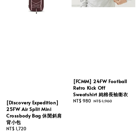
[FCMM] 24FW Football
Retro Kick Off
Sweatshirt 純棉長袖衛衣
Sale
NT$ 980
Regular
NT$ 1,960
[Discovery Expedition]
price
price
25FW Air Split Mini
Crossbody Bag 休閒斜肩
背小包
Regular
NT$ 1,720
price