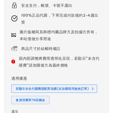
安全支付，帳號、卡號不露白
100%正品代購，下單完成付款後約2~4週出
貨
圖片版權與其商標均屬品牌方及拍攝方所有，
本站僅做分享用途
商品尺寸於結帳時備註
因內部調整將費用透明化呈現，若顯示"未含代
購費"請加購後方為最終價格
適用優惠
若顯示未含代購費請配對加購(未加購視同無效訂單)
會員消費享1%回饋金
選項