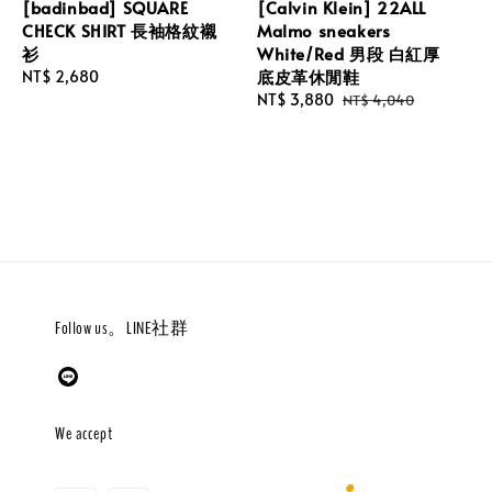
[badinbad] SQUARE
[Calvin Klein] 22ALL
CHECK SHIRT 長袖格紋襯
Malmo sneakers
衫
White/Red 男段 白紅厚
底皮革休閒鞋
Regular
NT$ 2,680
price
Sale
NT$ 3,880
Regular
NT$ 4,040
price
price
Follow us。LINE社群
We accept