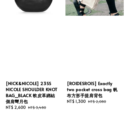
[NICK&NICOLE] 23SS
[ROIDESROIS] Exactly
NICOLE SHOULDER KNOT
two pocket cross bag 帆
BAG_BLACK 軟皮革綁結
布方形手提肩背包
側肩彎月包
Sale
NT$ 1,300
Regular
NT$ 2,080
Sale
NT$ 2,600
Regular
price
price
NT$ 3,480
price
price