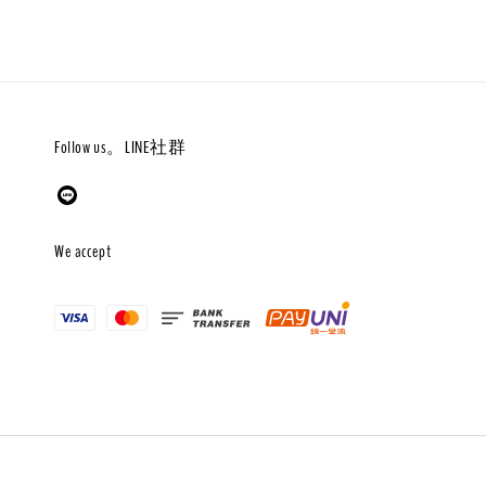
Follow us。LINE社群
We accept