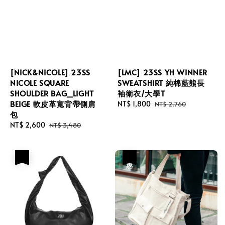
[NICK&NICOLE] 23SS
[LMC] 23SS YH WINNER
NICOLE SQUARE
SWEATSHIRT 純棉藍熊長
SHOULDER BAG_LIGHT
袖衛衣/大學T
BEIGE 軟皮革寬背帶側肩
Sale
NT$ 1,800
Regular
NT$ 2,760
包
price
price
Sale
NT$ 2,600
Regular
NT$ 3,480
price
price
優惠
優惠