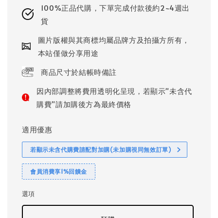
100%正品代購，下單完成付款後約2~4週出
貨
圖片版權與其商標均屬品牌方及拍攝方所有，
本站僅做分享用途
商品尺寸於結帳時備註
因內部調整將費用透明化呈現，若顯示"未含代
購費"請加購後方為最終價格
適用優惠
若顯示未含代購費請配對加購(未加購視同無效訂單)
會員消費享1%回饋金
選項