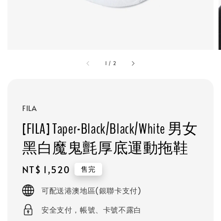
1
/
2
FILA
[FILA] Taper-Black/Black/White 男女
黑白魔鬼氈厚底運動拖鞋
Regular
NT$ 1,520
售完
price
可配送港澳地區(銀聯卡支付)
安全支付，帳號、卡號不露白