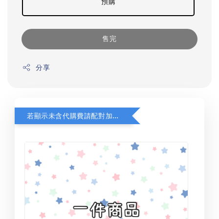
預購
售完
分享
若顯示未含代購費請配對加購(未加購視同無效訂單)