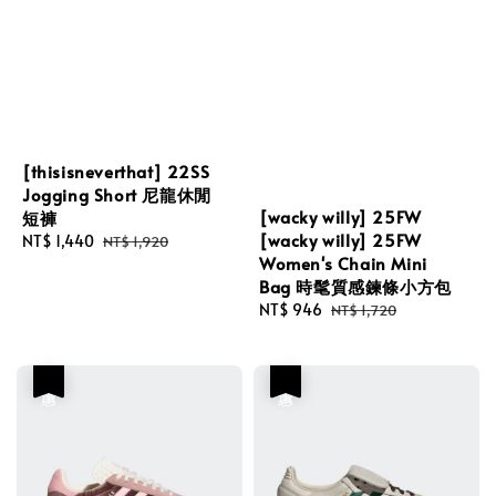
[thisisneverthat] 22SS
Jogging Short 尼龍休閒
[wacky willy] 25FW
短褲
[wacky willy] 25FW
Sale
NT$ 1,440
Regular
NT$ 1,920
Women's Chain Mini
price
price
Bag 時髦質感鍊條小方包
Sale
NT$ 946
Regular
NT$ 1,720
price
price
優惠
優惠