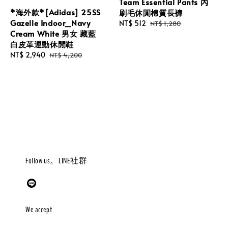
Team Essential Pants 內
*海外款*[Adidas] 25SS
刷毛休閒棉質長褲
Gazelle Indoor_Navy
Sale
NT$ 512
Regular
NT$ 1,280
Cream White 男女 藏藍
price
price
白皮革運動休閒鞋
Sale
NT$ 2,940
Regular
NT$ 4,200
price
price
Follow us。LINE社群
We accept