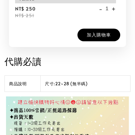
-
+
NT$ 250
NT$ 251
加入購物車
代購必讀
商品說明
尺寸:22~28 (無半碼)