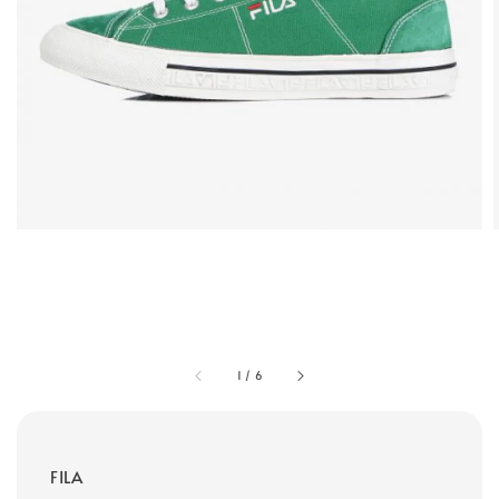
1
/
6
FILA