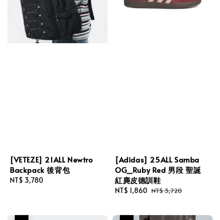
[VETEZE] 21ALL Newtro
[Adidas] 25ALL Samba
Backpack 後背包
OG_Ruby Red 男段 聖誕
紅麂皮德訓鞋
Regular
NT$ 3,780
price
Sale
NT$ 1,860
Regular
NT$ 3,720
price
price