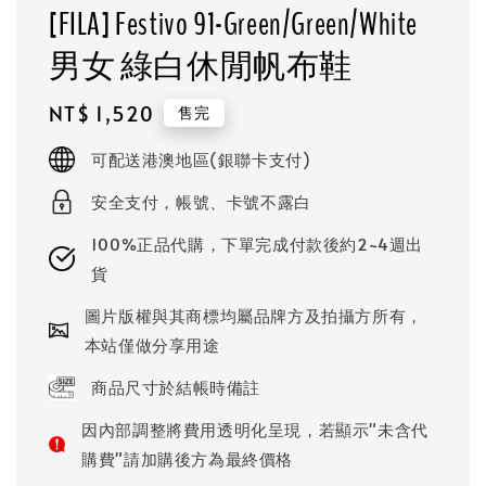
[FILA] Festivo 91-Green/Green/White
男女 綠白休閒帆布鞋
Regular
NT$ 1,520
售完
price
可配送港澳地區(銀聯卡支付)
安全支付，帳號、卡號不露白
100%正品代購，下單完成付款後約2~4週出
貨
圖片版權與其商標均屬品牌方及拍攝方所有，
本站僅做分享用途
商品尺寸於結帳時備註
因內部調整將費用透明化呈現，若顯示"未含代
購費"請加購後方為最終價格