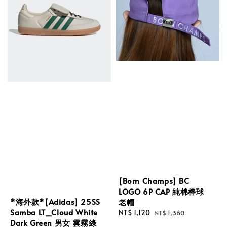
[Born Champs] BC
LOGO 6P CAP 純棉棒球
*海外款*[Adidas] 25SS
老帽
Samba LT_Cloud White
Sale
NT$ 1,120
Regular
NT$ 1,360
Dark Green 男女 雲霧綠
price
price