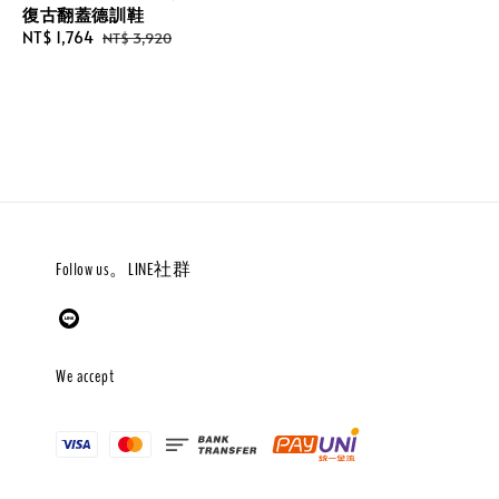
復古翻蓋德訓鞋
Sale
NT$ 1,764
Regular
NT$ 3,920
price
price
Follow us。LINE社群
We accept