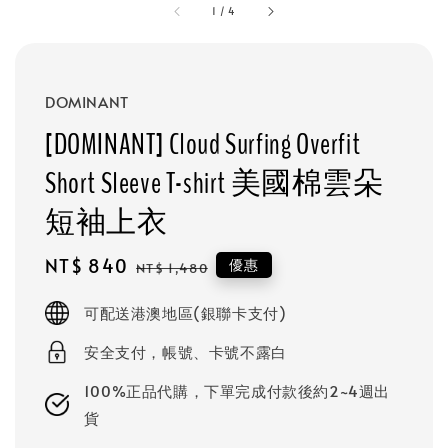
1
/
4
DOMINANT
[DOMINANT] Cloud Surfing Overfit
Short Sleeve T-shirt 美國棉雲朵
短袖上衣
Sale
NT$ 840
Regular
優惠
NT$ 1,480
price
price
可配送港澳地區(銀聯卡支付)
安全支付，帳號、卡號不露白
100%正品代購，下單完成付款後約2~4週出
貨