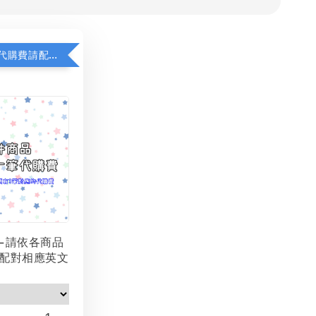
若顯示未含代購費請配對加購(未加購視同無效訂單)
-請依各商品
配對相應英文