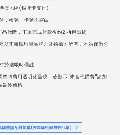
price
港澳地區(銀聯卡支付)
付，帳號、卡號不露白
%正品代購，下單完成付款後約2~4週出貨
權與其商標均屬品牌方及拍攝方所有，本站僅做分
寸於結帳時備註
調整將費用透明化呈現，若顯示"未含代購費"請加
為最終價格
代購費請配對加購(未加購視同無效訂單)