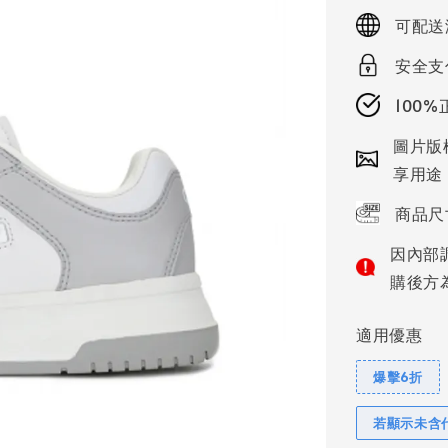
price
可配送
安全支
100
圖片版
享用途
商品尺
因內部
購後方
適用優惠
爆擊6折
若顯示未含