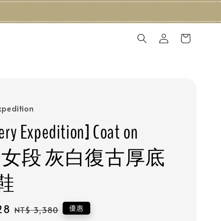
xpedition
ery Expedition] Coat on
REY 女段 灰白復古厚底
鞋
28
Regular
優惠
NT$ 3,380