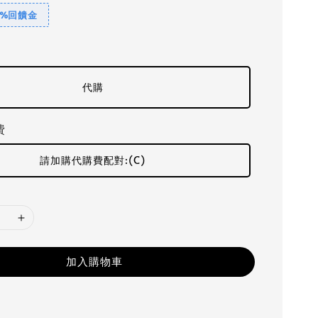
1%回饋金
代購
費
請加購代購費配對:(C)
加入購物車