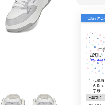
代購費
內提示
字母