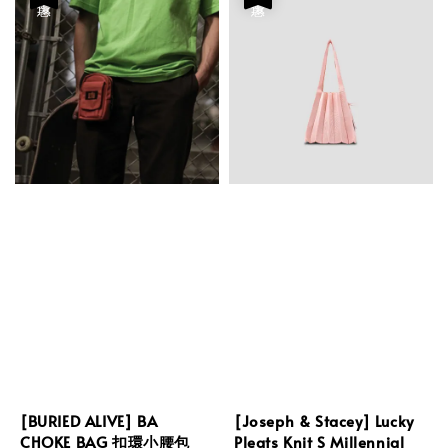
[BURIED ALIVE] BA
[Joseph & Stacey] Lucky
CHOKE BAG 扣環小腰包
Pleats Knit S Millennial