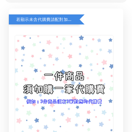
若顯示未含代購費請配對加購(未加購視同無效訂單)