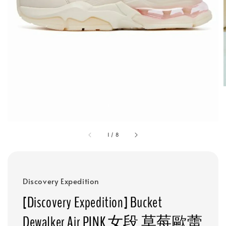
1
/
8
Discovery Expedition
[Discovery Expedition] Bucket
Dewalker Air PINK 女段 草莓歐蕾