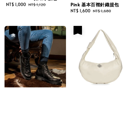
Pink 基本百褶針織提包
Sale
NT$ 1,000
Regular
NT$ 1,120
price
price
Sale
NT$ 1,600
Regular
NT$ 1,680
price
price
優惠
優惠