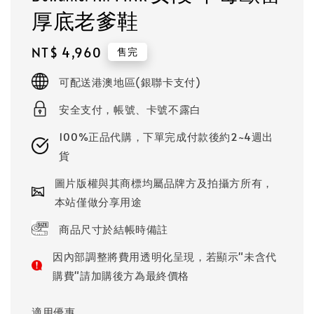
厚底老爹鞋
Regular
NT$ 4,960
售完
price
可配送港澳地區(銀聯卡支付)
安全支付，帳號、卡號不露白
100%正品代購，下單完成付款後約2~4週出
貨
圖片版權與其商標均屬品牌方及拍攝方所有，
本站僅做分享用途
商品尺寸於結帳時備註
因內部調整將費用透明化呈現，若顯示"未含代
購費"請加購後方為最終價格
適用優惠