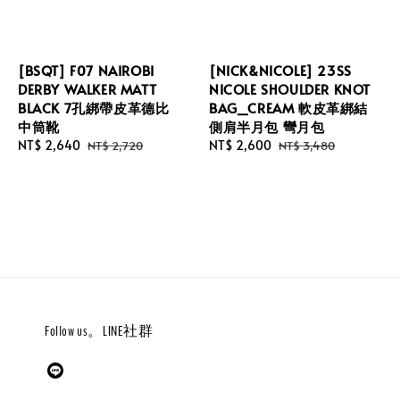
[BSQT] F07 NAIROBI
[NICK&NICOLE] 23SS
DERBY WALKER MATT
NICOLE SHOULDER KNOT
BLACK 7孔綁帶皮革德比
BAG_CREAM 軟皮革綁結
中筒靴
側肩半月包 彎月包
Sale
NT$ 2,640
Regular
Sale
NT$ 2,600
Regular
NT$ 2,720
NT$ 3,480
price
price
price
price
Follow us。LINE社群