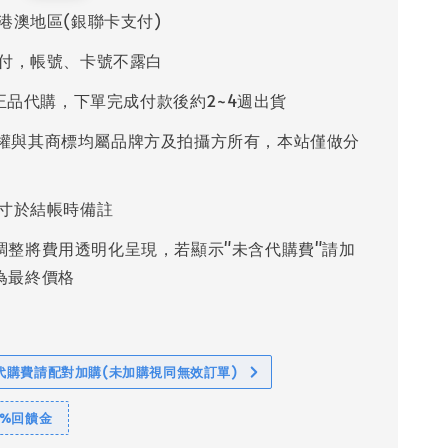
港澳地區(銀聯卡支付)
付，帳號、卡號不露白
%正品代購，下單完成付款後約2~4週出貨
權與其商標均屬品牌方及拍攝方所有，本站僅做分
寸於結帳時備註
調整將費用透明化呈現，若顯示"未含代購費"請加
為最終價格
代購費請配對加購(未加購視同無效訂單)
1%回饋金