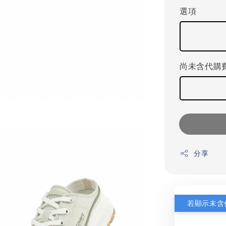
選項
尚未含代購
分享