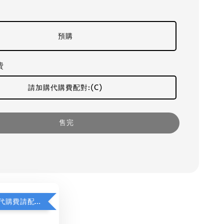
預購
費
請加購代購費配對:(C)
售完
若顯示未含代購費請配對加購(未加購視同無效訂單)