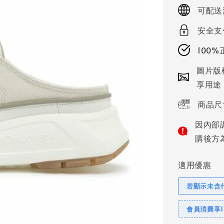
price
可配送
安全支
100
圖片版
享用途
商品尺
因內部
購後方
適用優惠
若顯示未含
會員消費享