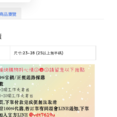
商品瀏覽
讀
尺寸:23~28 (25以上無半碼)