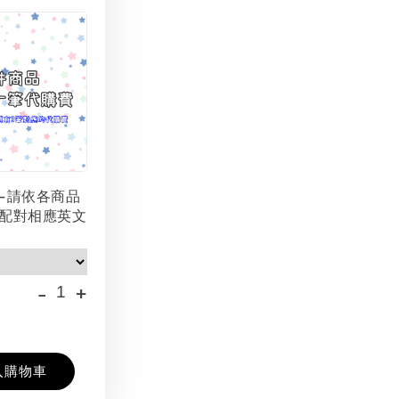
-請依各商品
配對相應英文
-
+
入購物車