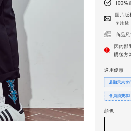
100
圖片版
享用途
商品尺
因內部
購後方
適用優惠
若顯示未含
會員消費享
顏色