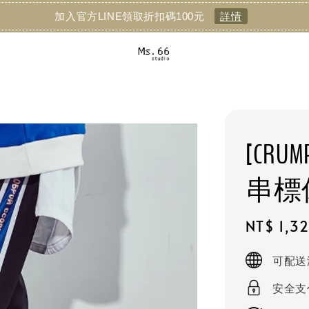
加入官方LINE領取折扣碼100元
詳情
[CRUMP
串標
Sale
NT$ 1,3
price
可配送
安全支