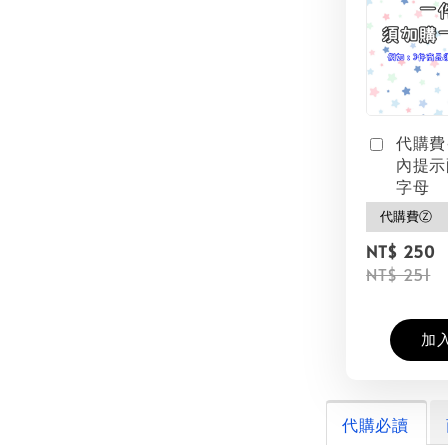
代購費
內提示
字母
NT$ 250
NT$ 251
加
代購必讀