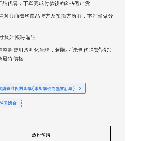
%正品代購，下單完成付款後約2~4週出貨
權與其商標均屬品牌方及拍攝方所有，本站僅做分
寸於結帳時備註
調整將費用透明化呈現，若顯示"未含代購費"請加
為最終價格
代購費請配對加購(未加購視同無效訂單)
1%回饋金
藍粉預購