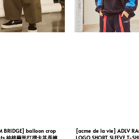
 BRIDGE] balloon crop
[acme de la vie] ADLV R
pants 純棉繭形打摺卡其長褲
LOGO SHORT SLEEVE T-S