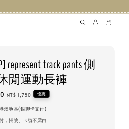
] represent track pants 側
休閒運動長褲
20
Regular
優惠
NT$ 1,780
price
港澳地區(銀聯卡支付)
付，帳號、卡號不露白