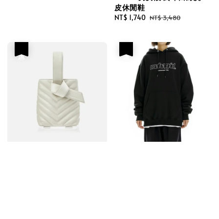
皮休閒鞋
Sale
NT$ 1,740
Regular
NT$ 3,480
price
price
優惠
優惠