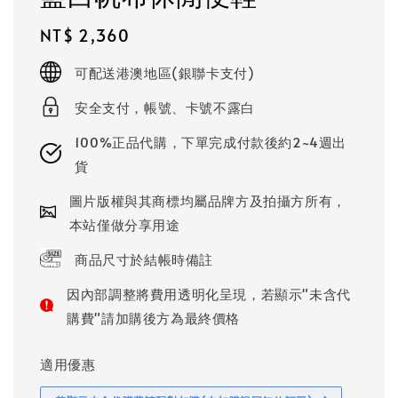
Regular
NT$ 2,360
price
可配送港澳地區(銀聯卡支付)
安全支付，帳號、卡號不露白
100%正品代購，下單完成付款後約2~4週出
貨
圖片版權與其商標均屬品牌方及拍攝方所有，
本站僅做分享用途
商品尺寸於結帳時備註
因內部調整將費用透明化呈現，若顯示"未含代
購費"請加購後方為最終價格
適用優惠