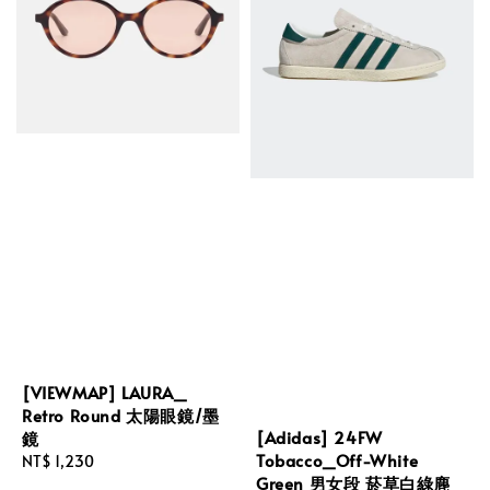
[VIEWMAP] LAURA_
Retro Round 太陽眼鏡/墨
[Adidas] 24FW
鏡
Tobacco_Off-White
Regular
NT$ 1,230
Green 男女段 菸草白綠麂
price