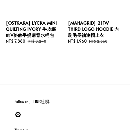
[OSTKAKA] LYCKA MINI
[MAHAGRID] 21FW
QUILTING IVORY 牛皮綁
THIRD LOGO HOODIE 內
結V斜紋手提肩背水桶包
刷毛長袖連帽上衣
Sale
NT$ 7,880
Regular
Sale
NT$ 1,960
Regular
NT$ 8,240
NT$ 2,360
price
price
price
price
Follow us。LINE社群
We accept