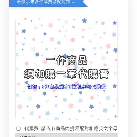
若顯示未含代購費請配對加購(未加購視同無效訂單)
代購費-請依各商品內提示配對相應英文字母