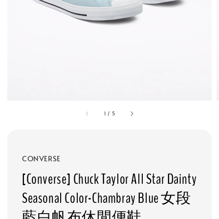
1
/
5
CONVERSE
[Converse] Chuck Taylor All Star Dainty
Seasonal Color-Chambray Blue 女段
藍白帆布休閒便鞋