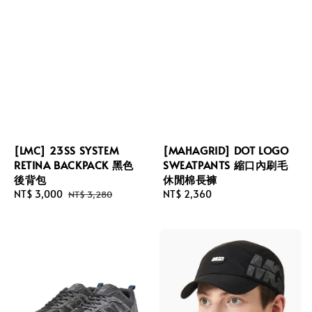
[LMC] 23SS SYSTEM
[MAHAGRID] DOT LOGO
RETINA BACKPACK 黑色
SWEATPANTS 縮口內刷毛
後背包
休閒棉長褲
Sale
NT$ 3,000
Regular
Regular
NT$ 2,360
NT$ 3,280
price
price
price