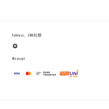
Follow us。LINE社群
We accept