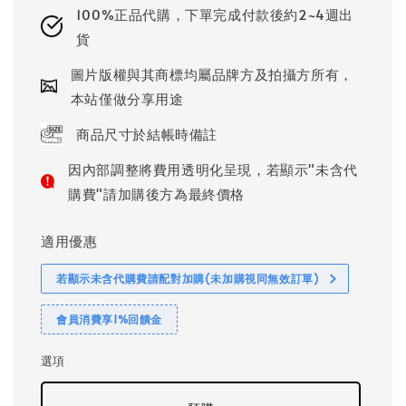
100%正品代購，下單完成付款後約2~4週出
貨
圖片版權與其商標均屬品牌方及拍攝方所有，
本站僅做分享用途
商品尺寸於結帳時備註
因內部調整將費用透明化呈現，若顯示"未含代
購費"請加購後方為最終價格
適用優惠
若顯示未含代購費請配對加購(未加購視同無效訂單)
會員消費享1%回饋金
選項