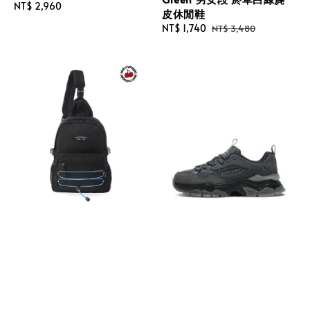
Regular
NT$ 2,960
皮休閒鞋
price
Sale
NT$ 1,740
Regular
NT$ 3,480
price
price