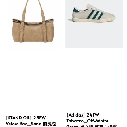
[Adidas] 24FW
[STAND OIL] 25FW
Tobacco_Off-White
Velow Bag_Sand 韻流包
Green 男女段 菸草白綠麂