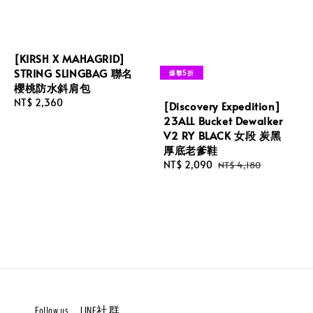
[KIRSH X MAHAGRID]
STRING SLINGBAG 聯名
爆擊5折
櫻桃防水斜肩包
Regular
NT$ 2,360
[Discovery Expedition]
price
23ALL Bucket Dewalker
V2 RY BLACK 女段 炭黑
厚底老爹鞋
Sale
NT$ 2,090
Regular
NT$ 4,180
price
price
Follow us。LINE社群