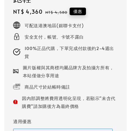
Sale
NT$ 4,360
Regular
優惠
NT$ 4,580
price
price
可配送港澳地區(銀聯卡支付)
安全支付，帳號、卡號不露白
100%正品代購，下單完成付款後約2~4週出
貨
圖片版權與其商標均屬品牌方及拍攝方所有，
本站僅做分享用途
商品尺寸於結帳時備註
因內部調整將費用透明化呈現，若顯示"未含代
購費"請加購後方為最終價格
適用優惠