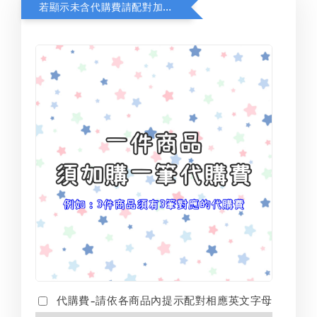
若顯示未含代購費請配對加購(未加購視同無效訂單)
代購費-請依各商品內提示配對相應英文字母