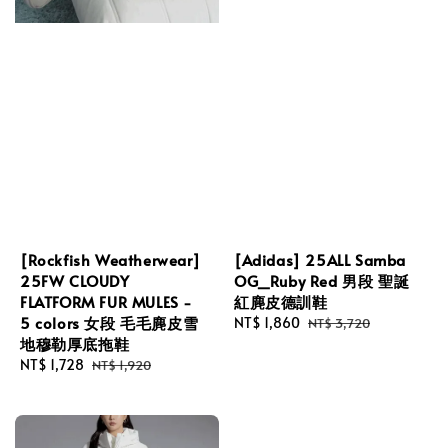
[Rockfish Weatherwear]
[Adidas] 25ALL Samba
25FW CLOUDY
OG_Ruby Red 男段 聖誕
FLATFORM FUR MULES -
紅麂皮德訓鞋
5 colors 女段 毛毛麂皮雪
Sale
NT$ 1,860
Regular
NT$ 3,720
地穆勒厚底拖鞋
price
price
Sale
NT$ 1,728
Regular
NT$ 1,920
price
price