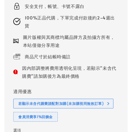
安全支付，帳號、卡號不露白
100%正品代購，下單完成付款後約2~4週出
貨
圖片版權與其商標均屬品牌方及拍攝方所有，
本站僅做分享用途
商品尺寸於結帳時備註
因內部調整將費用透明化呈現，若顯示"未含代
購費"請加購後方為最終價格
適用優惠
若顯示未含代購費請配對加購(未加購視同無效訂單)
會員消費享1%回饋金
選項