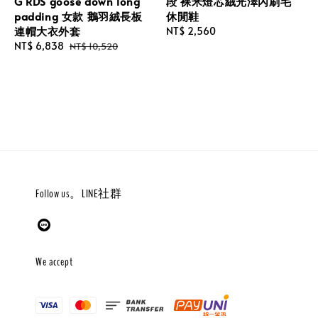
G RDS goose down long
段 裸米燈芯絨光澤內刷毛
padding 女款 鵝羽絨長板
休閒鞋
連帽大衣外套
Regular
NT$ 2,560
Sale
NT$ 6,838
Regular
price
NT$ 10,520
price
price
Follow us。LINE社群
We accept