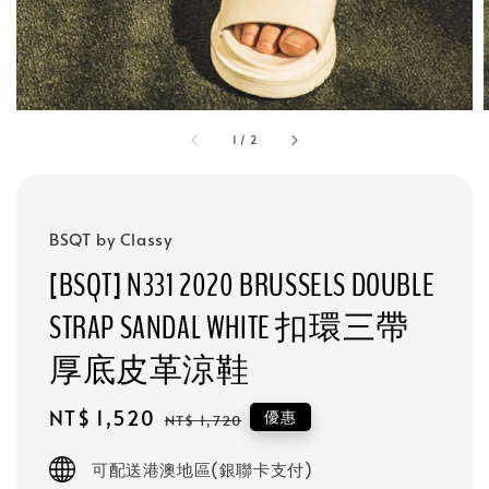
1
/
2
BSQT by Classy
[BSQT] N331 2020 BRUSSELS DOUBLE
STRAP SANDAL WHITE 扣環三帶
厚底皮革涼鞋
Sale
NT$ 1,520
Regular
優惠
NT$ 1,720
price
price
可配送港澳地區(銀聯卡支付)