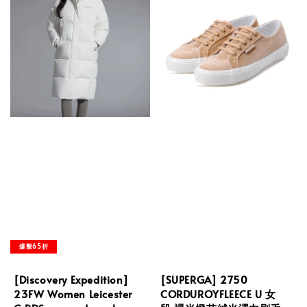
爆擊65折
[Discovery Expedition]
[SUPERGA] 2750
23FW Women Leicester
CORDUROYFLEECE U 女