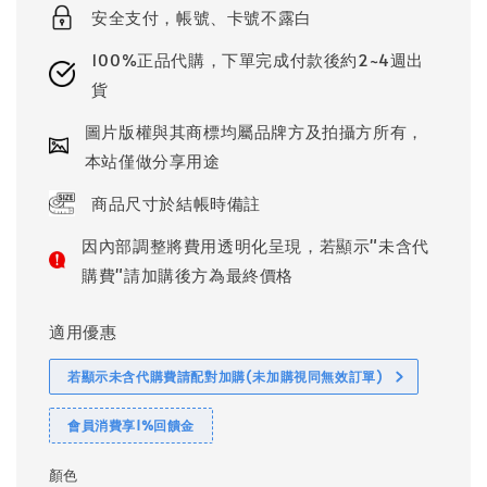
安全支付，帳號、卡號不露白
100%正品代購，下單完成付款後約2~4週出
貨
圖片版權與其商標均屬品牌方及拍攝方所有，
本站僅做分享用途
商品尺寸於結帳時備註
因內部調整將費用透明化呈現，若顯示"未含代
購費"請加購後方為最終價格
適用優惠
若顯示未含代購費請配對加購(未加購視同無效訂單)
會員消費享1%回饋金
顏色