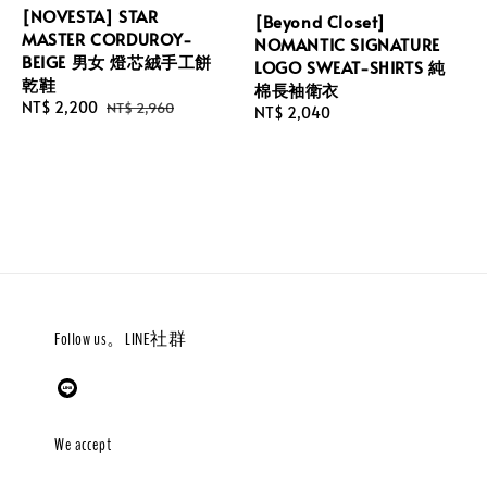
[NOVESTA] STAR
[Beyond Closet]
MASTER CORDUROY-
NOMANTIC SIGNATURE
BEIGE 男女 燈芯絨手工餅
LOGO SWEAT-SHIRTS 純
乾鞋
棉長袖衛衣
Sale
NT$ 2,200
Regular
NT$ 2,960
Regular
NT$ 2,040
price
price
price
Follow us。LINE社群
We accept