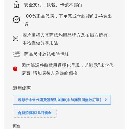
安全支付，帳號、卡號不露白
100%正品代購，下單完成付款後約2~4週出
貨
圖片版權與其商標均屬品牌方及拍攝方所有，
本站僅做分享用途
商品尺寸於結帳時備註
因內部調整將費用透明化呈現，若顯示"未含代
購費"請加購後方為最終價格
適用優惠
若顯示未含代購費請配對加購(未加購視同無效訂單)
會員消費享1%回饋金
顏色