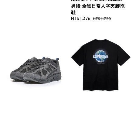
男段 全黑日常人字夾腳拖
鞋
Sale
NT$ 1,376
Regular
NT$ 1,720
price
price