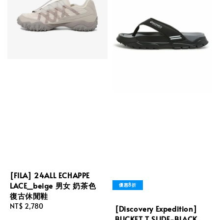
[FILA] 24ALL ECHAPPE
LACE_beige 男女 奶茶色
優惠8折
復古休閒鞋
Regular
NT$ 2,780
[Discovery Expedition]
price
BUCKET T SLIDE-BLACK