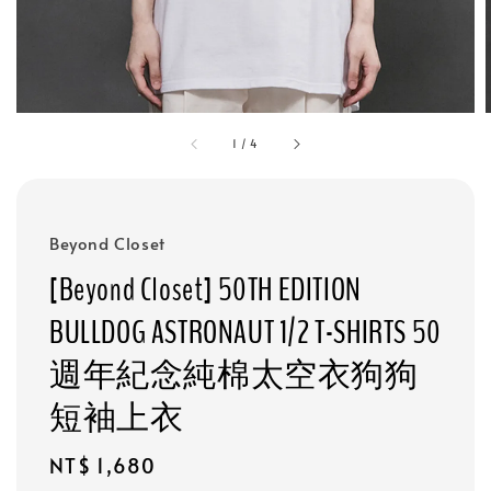
1
/
4
Beyond Closet
[Beyond Closet] 50TH EDITION
BULLDOG ASTRONAUT 1/2 T-SHIRTS 50
週年紀念純棉太空衣狗狗
短袖上衣
Regular
NT$ 1,680