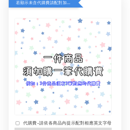
若顯示未含代購費請配對加購(未加購視同無效訂單)
代購費-請依各商品內提示配對相應英文字母