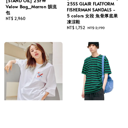
[STAND OIL] 25FW
25SS GLAIR FLATFORM
Velow Bag_Marron 韻流
FISHERMAN SANDALS -
包
5 colors 女段 魚骨厚底果
Regular
NT$ 2,960
凍涼鞋
price
Sale
NT$ 1,752
Regular
NT$ 2,190
price
price