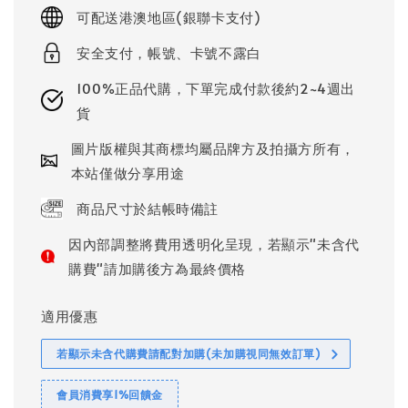
price
可配送港澳地區(銀聯卡支付)
安全支付，帳號、卡號不露白
100%正品代購，下單完成付款後約2~4週出
貨
圖片版權與其商標均屬品牌方及拍攝方所有，
本站僅做分享用途
商品尺寸於結帳時備註
因內部調整將費用透明化呈現，若顯示"未含代
購費"請加購後方為最終價格
適用優惠
若顯示未含代購費請配對加購(未加購視同無效訂單)
會員消費享1%回饋金