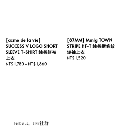
[acme de la vie]
[87MM] Mmlg TOWN
SUCCESS V LOGO SHORT
STRIPE HF-T 純棉橫條紋
SLEEVE T-SHIRT 純棉短袖
短袖上衣
上衣
Regular
NT$ 1,520
Regular
NT$ 1,780
-
NT$ 1,860
price
price
Follow us。LINE社群