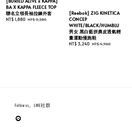
[BURIED ALIVE x KAPPA]
BA X KAPPA FLEECE TOP
[Reebok] ZIG KINETICA
聯名立領長袖拉鍊外套
CONCEP
Sale
NT$ 1,880
Regular
NT$ 3,380
WHITE/BLACK/HUMBLU
price
price
男女 黑白藍拼麂皮透氣輕
量運動慢跑鞋
Sale
NT$ 3,240
Regular
NT$ 4,960
price
price
Follow us。LINE社群