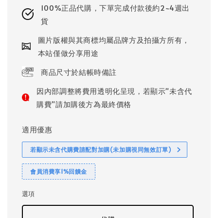
100%正品代購，下單完成付款後約2~4週出
貨
圖片版權與其商標均屬品牌方及拍攝方所有，
本站僅做分享用途
商品尺寸於結帳時備註
因內部調整將費用透明化呈現，若顯示"未含代
購費"請加購後方為最終價格
適用優惠
若顯示未含代購費請配對加購(未加購視同無效訂單)
會員消費享1%回饋金
選項