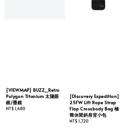
[VIEWMAP] BUZZ_Retro
Polygon Titanium 太陽眼
[Discovery Expedition]
鏡/墨鏡
25FW Lift Rope Strap
Flap Crossbody Bag 極
Regular
NT$ 1,480
簡休閒斜肩背小包
price
Regular
NT$ 1,720
price