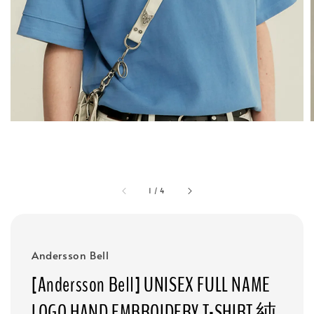
1
/
4
Andersson Bell
[Andersson Bell] UNISEX FULL NAME
LOGO HAND EMBROIDERY T-SHIRT 純