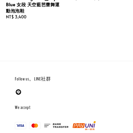
Blue 女段 天空藍芭蕾舞運
price
price
動泡泡鞋
Regular
NT$ 3,400
price
Follow us。LINE社群
We accept