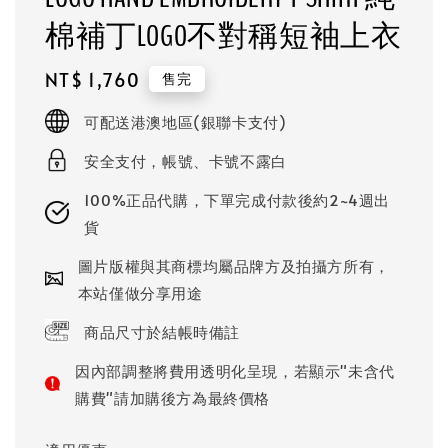
棉補丁LOGO不對稱短袖上衣
Regular
NT$ 1,760
售完
price
可配送港澳地區(銀聯卡支付)
安全支付，帳號、卡號不露白
100%正品代購，下單完成付款後約2~4週出
貨
圖片版權與其商標均屬品牌方及拍攝方所有，
本站僅做分享用途
商品尺寸於結帳時備註
因內部調整將費用透明化呈現，若顯示"未含代
購費"請加購後方為最終價格