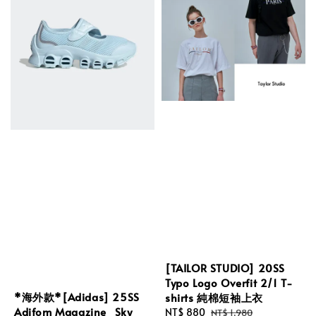
[TAILOR STUDIO] 20SS
Typo Logo Overfit 2/1 T-
*海外款*[Adidas] 25SS
shirts 純棉短袖上衣
Adifom Magazine_Sky
Sale
NT$ 880
Regular
NT$ 1,980