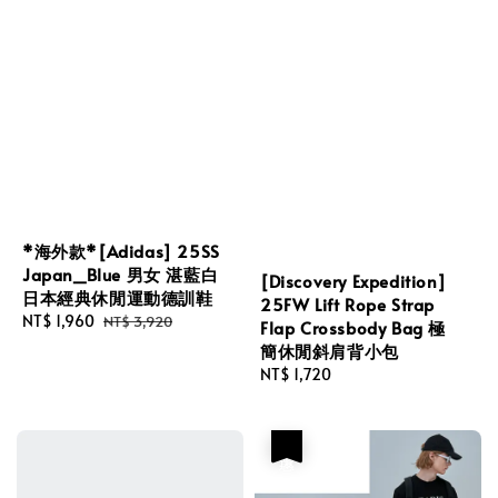
*海外款*[Adidas] 25SS
Japan_Blue 男女 湛藍白
[Discovery Expedition]
日本經典休閒運動德訓鞋
25FW Lift Rope Strap
Sale
NT$ 1,960
Regular
NT$ 3,920
Flap Crossbody Bag 極
price
price
簡休閒斜肩背小包
Regular
NT$ 1,720
price
優惠