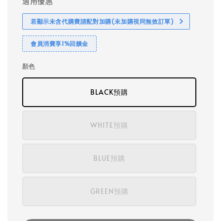
適用優惠
若顯示未含代購費請配對加購(未加購視同無效訂單)
會員消費享1%回饋金
顏色
BLACK預購
WHITE預購
BLUE預購
GREEN預購