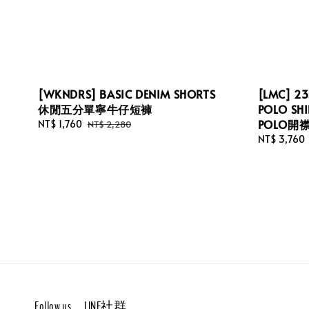
[WKNDRS] BASIC DENIM SHORTS
[LMC] 23
休閒五分單寧牛仔短褲
POLO S
POLO開
Sale
NT$ 1,760
Regular
NT$ 2,280
price
price
Regular
NT$ 3,760
price
Follow us。LINE社群