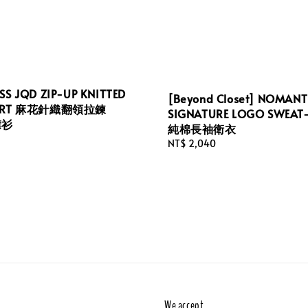
SS JQD ZIP-UP KNITTED
[Beyond Closet] NOMANT
HIRT 麻花針織翻領拉鍊
SIGNATURE LOGO SWEAT-
襟衫
純棉長袖衛衣
Regular
NT$ 2,040
price
We accept