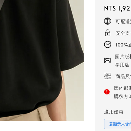
Regular
NT$ 1,9
price
可配送
安全支
100
圖片版
享用途
商品尺
因內部
購後方
適用優惠
若顯示未含