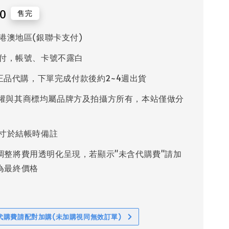
20
售完
港澳地區(銀聯卡支付)
付，帳號、卡號不露白
%正品代購，下單完成付款後約2~4週出貨
權與其商標均屬品牌方及拍攝方所有，本站僅做分
寸於結帳時備註
調整將費用透明化呈現，若顯示"未含代購費"請加
為最終價格
代購費請配對加購(未加購視同無效訂單)