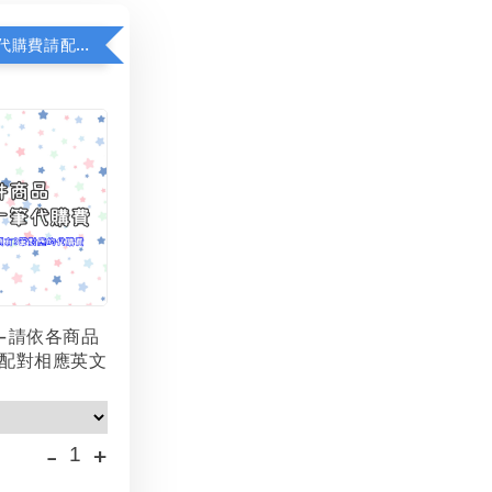
若顯示未含代購費請配對加購(未加購視同無效訂單)
-請依各商品
配對相應英文
-
+