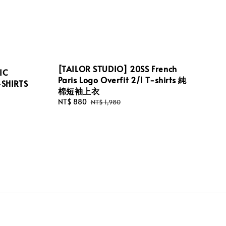
[TAILOR STUDIO] 20SS French
IC
Paris Logo Overfit 2/1 T-shirts 純
SHIRTS
棉短袖上衣
Sale
NT$ 880
Regular
NT$ 1,980
price
price