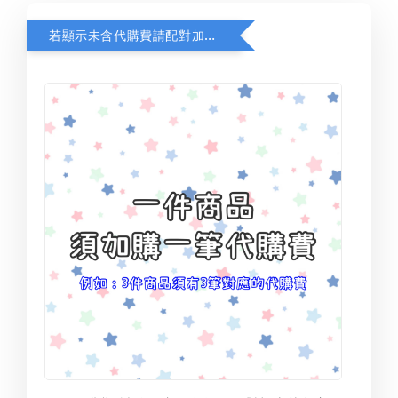
若顯示未含代購費請配對加購(未加購視同無效訂單)