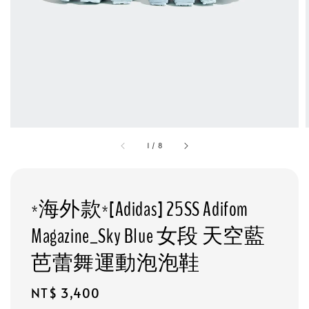
1
/
8
*海外款*[Adidas] 25SS Adifom
Magazine_Sky Blue 女段 天空藍
芭蕾舞運動泡泡鞋
Regular
NT$ 3,400