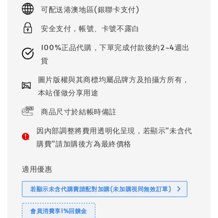
price
可配送港澳地區(銀聯卡支付)
安全支付，帳號、卡號不露白
100%正品代購，下單完成付款後約2~4週出
貨
圖片版權與其商標均屬品牌方及拍攝方所有，
本站僅做分享用途
商品尺寸於結帳時備註
因內部調整將費用透明化呈現，若顯示"未含代
購費"請加購後方為最終價格
適用優惠
若顯示未含代購費請配對加購(未加購視同無效訂單)
會員消費享1%回饋金