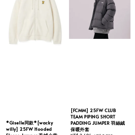
[FCMM] 25FW CLUB
TEAM PIPING SHORT
*Giselle同款*[wacky
PADDING JUMPER 羽絲絨
willy] 25FW Hooded
保暖外套