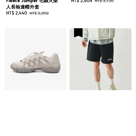
Fleece Jumper 毛絨火柴
Sale
NT$ 2,604
Regular
NT$ 3,720
人長袖連帽外套
price
price
Sale
NT$ 2,440
Regular
NT$ 3,050
price
price
優惠