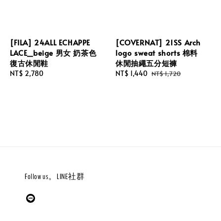
[FILA] 24ALL ECHAPPE
[COVERNAT] 21SS Arch
LACE_beige 男女 奶茶色
logo sweat shorts 棉料
復古休閒鞋
休閒抽繩五分短褲
Regular
NT$ 2,780
Sale
NT$ 1,440
Regular
NT$ 1,720
price
price
price
Follow us。LINE社群