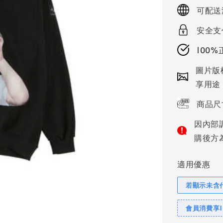
price
可配送
安全支
100
圖片版
享用途
商品尺
因內部
購後方
適用優惠
若顯示未含
會員消費享