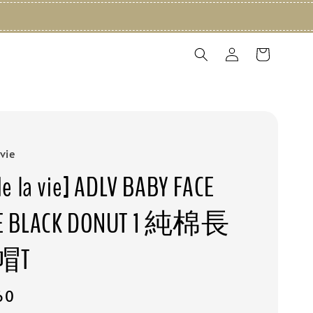
vie
e la vie] ADLV BABY FACE
E BLACK DONUT 1 純棉長
帽T
60