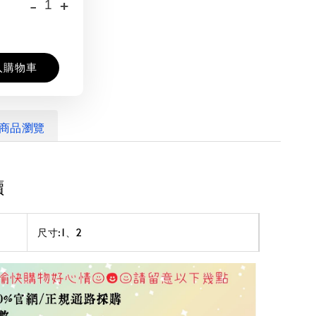
-
+
入購物車
商品瀏覽
讀
尺寸:1、2