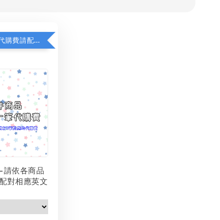
若顯示未含代購費請配對加購(未加購視同無效訂單)
-請依各商品
配對相應英文