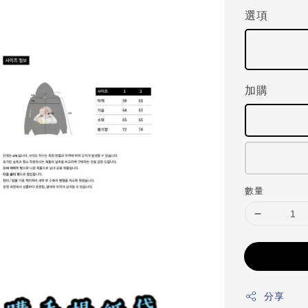
選項
加購
數量
分享