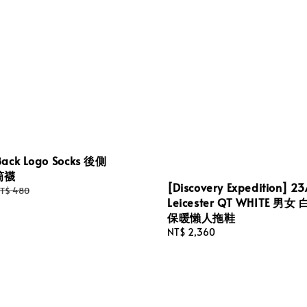
ack Logo Socks 後側
筒襪
[Discovery Expedition] 23
egular
T$ 480
Leicester QT WHITE 男
rice
保暖懶人拖鞋
Regular
NT$ 2,360
price