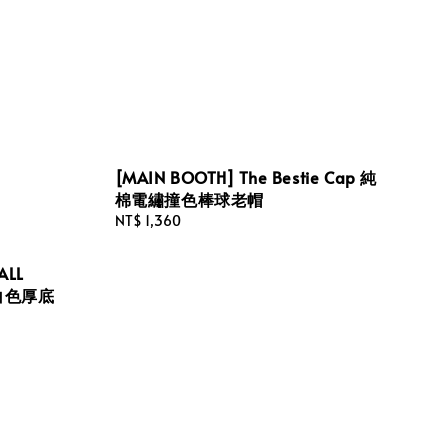
[MAIN BOOTH] The Bestie Cap 純
棉電繡撞色棒球老帽
Regular
NT$ 1,360
price
ALL
女 白色厚底