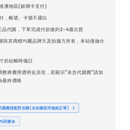
港澳地區(銀聯卡支付)
付，帳號、卡號不露白
%正品代購，下單完成付款後約2~4週出貨
權與其商標均屬品牌方及拍攝方所有，本站僅做分
寸於結帳時備註
調整將費用透明化呈現，若顯示"未含代購費"請加
為最終價格
代購費請配對加購(未加購視同無效訂單)
1%回饋金