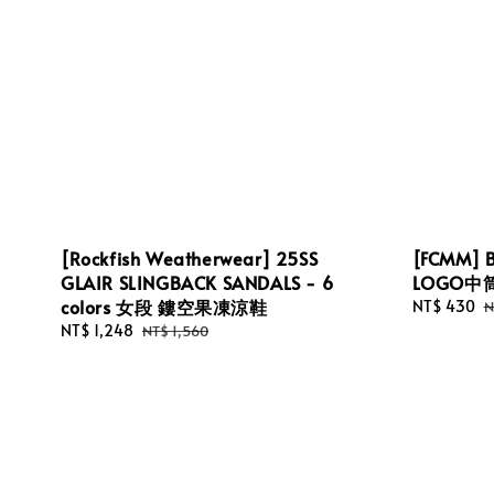
[Rockfish Weatherwear] 25SS
[FCMM] B
GLAIR SLINGBACK SANDALS - 6
LOGO中
colors 女段 鏤空果凍涼鞋
Sale
NT$ 430
R
N
price
p
Sale
NT$ 1,248
Regular
NT$ 1,560
price
price