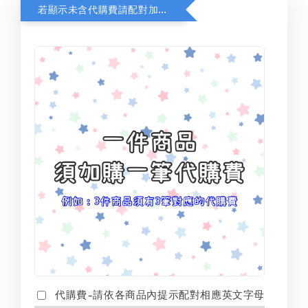
若顯示未含代購費請配對加購(未加購視同無效訂單)
代購費-請依各商品內提示配對相應英文字母