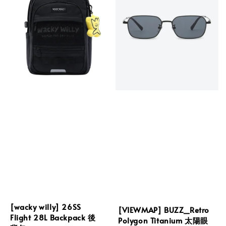
[wacky willy] 26SS
[VIEWMAP] BUZZ_Retro
Flight 28L Backpack 後
Polygon Titanium 太陽眼