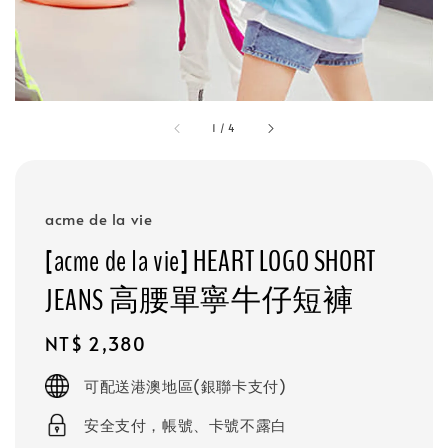
1
/
4
acme de la vie
[acme de la vie] HEART LOGO SHORT
JEANS 高腰單寧牛仔短褲
Regular
NT$ 2,380
price
可配送港澳地區(銀聯卡支付)
安全支付，帳號、卡號不露白