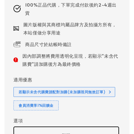
100%正品代購，下單完成付款後約2~4週出
貨
圖片版權與其商標均屬品牌方及拍攝方所有，
本站僅做分享用途
商品尺寸於結帳時備註
因內部調整將費用透明化呈現，若顯示"未含代
購費"請加購後方為最終價格
適用優惠
若顯示未含代購費請配對加購(未加購視同無效訂單)
會員消費享1%回饋金
選項