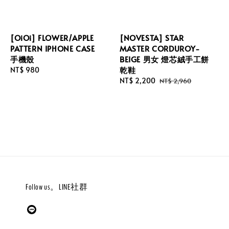
[OiOi] FLOWER/APPLE
[NOVESTA] STAR
PATTERN IPHONE CASE
MASTER CORDUROY-
手機殼
BEIGE 男女 燈芯絨手工餅
乾鞋
Regular
NT$ 980
price
Sale
NT$ 2,200
Regular
NT$ 2,960
price
price
Follow us。LINE社群