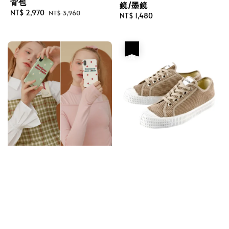
背包
鏡/墨鏡
Sale
NT$ 2,970
Regular
NT$ 3,960
Regular
NT$ 1,480
price
price
price
優惠