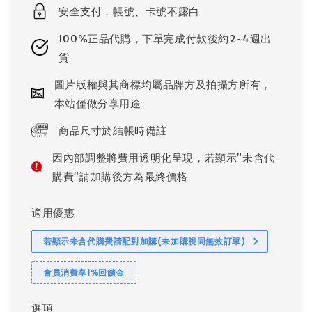
安全支付，帳號、卡號不露白
100%正品代購，下單完成付款後約2~4週出
貨
圖片版權與其商標均屬品牌方及拍攝方所有，
本站僅做分享用途
商品尺寸於結帳時備註
因內部調整將費用透明化呈現，若顯示"未含代
購費"請加購後方為最終價格
適用優惠
若顯示未含代購費請配對加購(未加購視同無效訂單)
會員消費享1%回饋金
選項