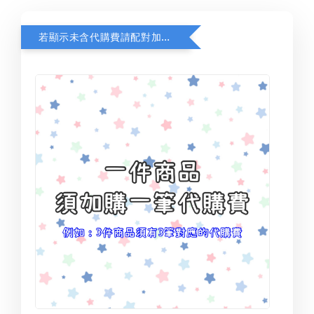
若顯示未含代購費請配對加購(未加購視同無效訂單)