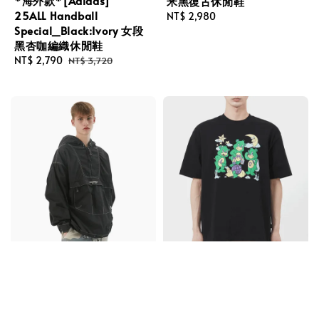
*海外款*[Adidas]
米黑復古休閒鞋
25ALL Handball
Regular
NT$ 2,980
Special_Black:Ivory 女段
price
黑杏咖編織休閒鞋
Sale
NT$ 2,790
Regular
NT$ 3,720
price
price