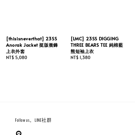
[thisisneverthat] 23SS
[LMC] 23SS DIGGING
Anorak Jacket 挺版衝鋒
THREE BEARS TEE 純棉藍
上衣外套
熊短袖上衣
Regular
NT$ 5,080
Regular
NT$ 1,380
price
price
Follow us。LINE社群