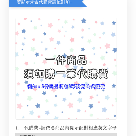
若顯示未含代購費請配對加購(未加購視同無效訂單)
代購費-請依各商品內提示配對相應英文字母