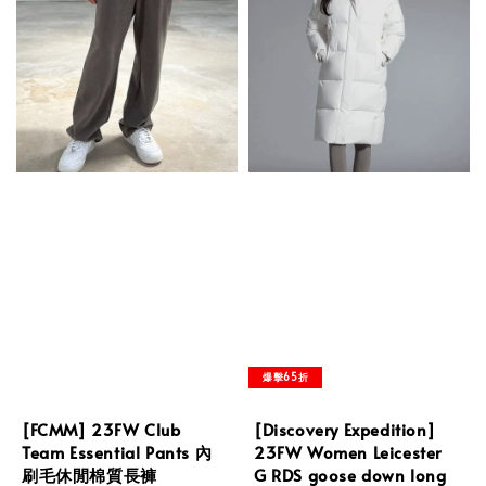
爆擊65折
[FCMM] 23FW Club
[Discovery Expedition]
Team Essential Pants 內
23FW Women Leicester
刷毛休閒棉質長褲
G RDS goose down long