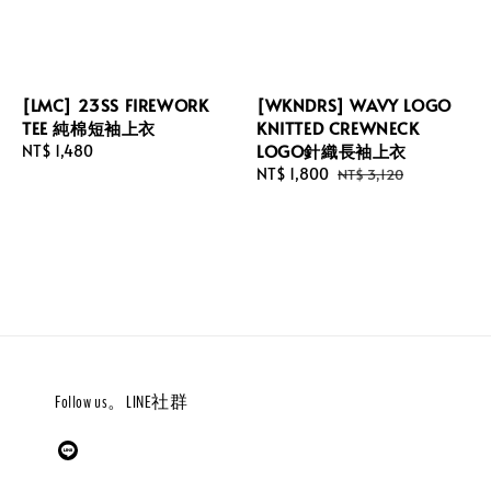
[LMC] 23SS FIREWORK
[WKNDRS] WAVY LOGO
TEE 純棉短袖上衣
KNITTED CREWNECK
LOGO針織長袖上衣
Regular
NT$ 1,480
price
Sale
NT$ 1,800
Regular
NT$ 3,120
price
price
Follow us。LINE社群