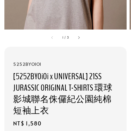
1
/
3
5252BYOIOI
[5252BYOiOi x UNIVERSAL] 21SS
JURASSIC ORIGINAL T-SHIRTS 環球
影城聯名侏儸紀公園純棉
短袖上衣
Regular
NT$ 1,580