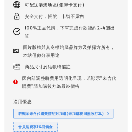
price
可配送港澳地區(銀聯卡支付)
安全支付，帳號、卡號不露白
100%正品代購，下單完成付款後約2~4週出
貨
圖片版權與其商標均屬品牌方及拍攝方所有，
本站僅做分享用途
商品尺寸於結帳時備註
因內部調整將費用透明化呈現，若顯示"未含代
購費"請加購後方為最終價格
適用優惠
若顯示未含代購費請配對加購(未加購視同無效訂單)
會員消費享1%回饋金