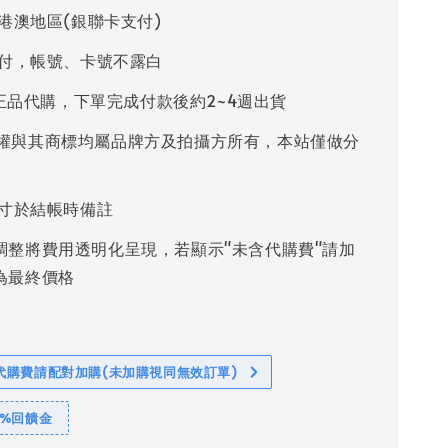
港澳地區(銀聯卡支付)
付，帳號、卡號不露白
%正品代購，下單完成付款後約2~4週出貨
權與其商標均屬品牌方及拍攝方所有，本站僅做分
寸於結帳時備註
調整將費用透明化呈現，若顯示"未含代購費"請加
為最終價格
代購費請配對加購(未加購視同無效訂單)
1%回饋金