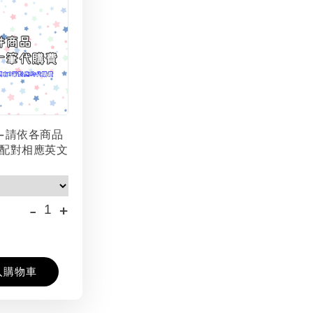
-請依各商品
配對相應英文
-
+
入購物車