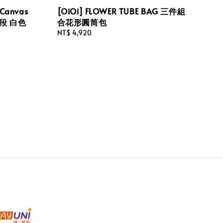
Canvas
[OiOi] FLOWER TUBE BAG 三件組
 女段 白色
合花形圓筒包
Regular
NT$ 4,920
price