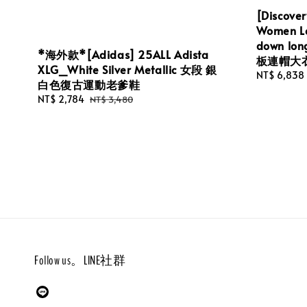
[Discove
Women Le
down lo
*海外款*[Adidas] 25ALL Adista
板連帽大
XLG_White Silver Metallic 女段 銀
Sale
NT$ 6,838
白色復古運動老爹鞋
price
Sale
NT$ 2,784
Regular
NT$ 3,480
price
price
Follow us。LINE社群