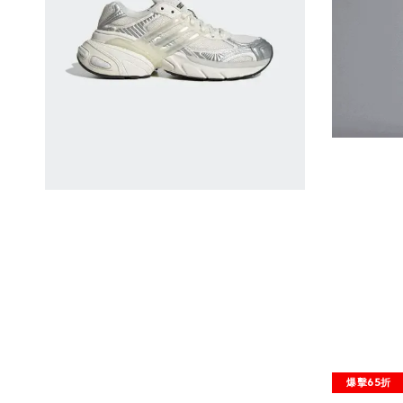
爆擊65折