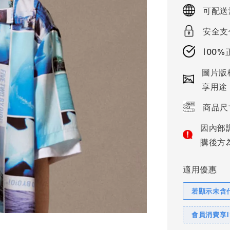
price
可配送
安全支
100
圖片版
享用途
商品尺
因內部
購後方
適用優惠
若顯示未含
會員消費享