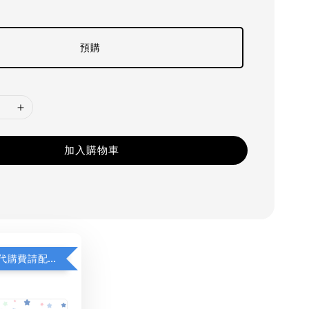
預購
加入購物車
若顯示未含代購費請配對加購(未加購視同無效訂單)