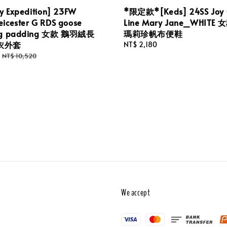
ry Expedition] 23FW
*限定款*[Keds] 24SS Joy 
icester G RDS goose
Line Mary Jane_WHITE
ng padding 女款 鵝羽絨長
瑪莉珍帆布便鞋
衣外套
Regular
NT$ 2,180
price
Regular
NT$ 10,520
price
We accept