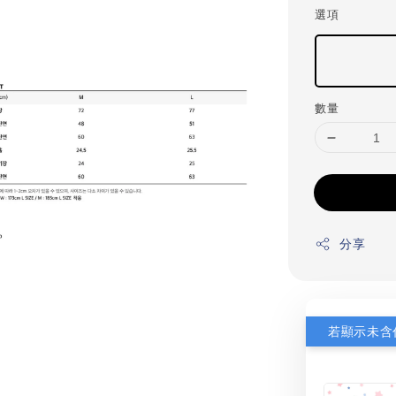
選項
數量
分享