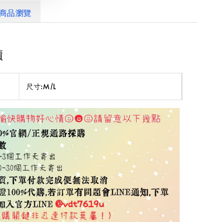
商品瀏覽
讀
尺寸:M/L