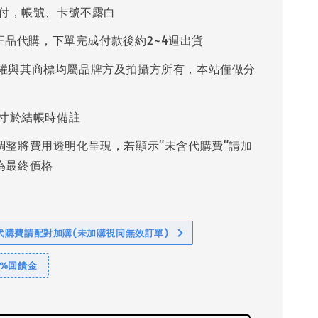
付，帳號、卡號不露白
%正品代購，下單完成付款後約2~4週出貨
權與其商標均屬品牌方及拍攝方所有，本站僅做分
寸於結帳時備註
調整將費用透明化呈現，若顯示"未含代購費"請加
為最終價格
代購費請配對加購(未加購視同無效訂單)
1%回饋金