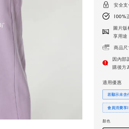
安全支
100
圖片版
享用途
商品尺
因內部
購後方
適用優惠
若顯示未含
會員消費享
顏色