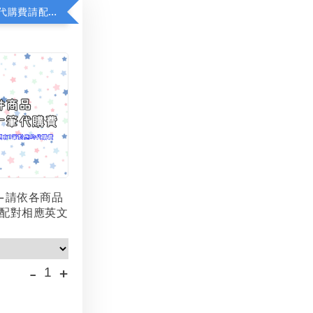
若顯示未含代購費請配對加購(未加購視同無效訂單)
-請依各商品
配對相應英文
-
+