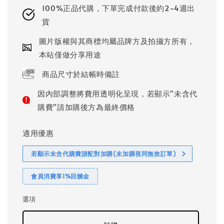
100%正品代購，下單完成付款後約2~4週出
貨
圖片版權與其商標均屬品牌方及拍攝方所有，
本站僅做分享用途
商品尺寸於結帳時備註
因內部調整將費用透明化呈現，若顯示"未含代
購費"請加購後方為最終價格
適用優惠
若顯示未含代購費請配對加購(未加購視同無效訂單)
會員消費享1%回饋金
選項