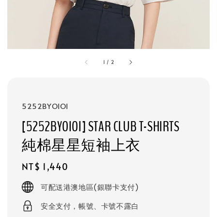
1
/
2
5252BYOIOI
[5252BYOIOI] STAR CLUB T-SHIRTS
純棉星星短袖上衣
Regular
NT$ 1,440
price
可配送港澳地區(銀聯卡支付)
安全支付，帳號、卡號不露白