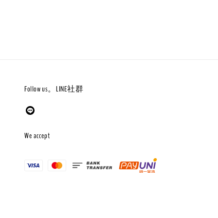
Follow us。LINE社群
We accept