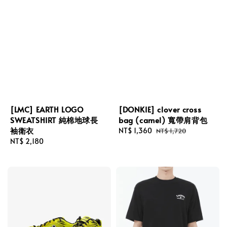
[LMC] EARTH LOGO
[DONKIE] clover cross
SWEATSHIRT 純棉地球長
bag (camel) 寬帶肩背包
袖衛衣
Sale
NT$ 1,360
Regular
NT$ 1,720
Regular
NT$ 2,180
price
price
price