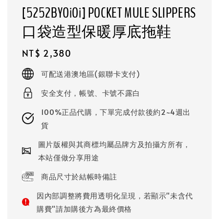
[5252BYOiOi] POCKET MULE SLIPPERS
口袋造型保暖厚底拖鞋
Regular
NT$ 2,380
price
可配送港澳地區(銀聯卡支付)
安全支付，帳號、卡號不露白
100%正品代購，下單完成付款後約2~4週出
貨
圖片版權與其商標均屬品牌方及拍攝方所有，
本站僅做分享用途
商品尺寸於結帳時備註
因內部調整將費用透明化呈現，若顯示"未含代
購費"請加購後方為最終價格