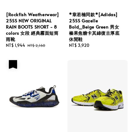
[Rockfish Weatherwear]
*章若楠同款*[Adidas]
25SS NEW ORIGINAL
25SS Gazelle
RAIN BOOTS SHORT - 8
Bold_Beige Green 男女
colors 女段 經典霧面短筒
榛果焦糖卡其綠復古厚底
雨靴
休閒鞋
Sale
NT$ 1,944
Regular
Regular
NT$ 3,920
NT$ 2,160
price
price
price
優惠