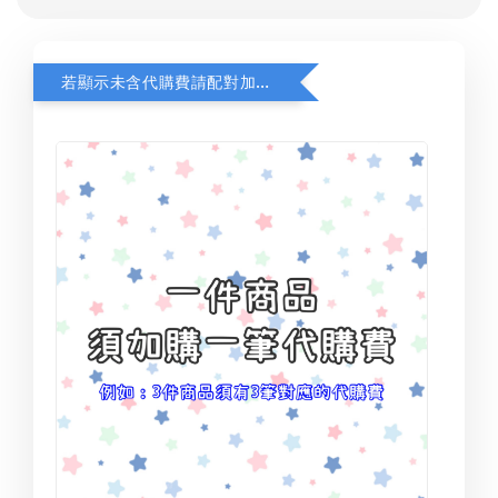
若顯示未含代購費請配對加購(未加購視同無效訂單)