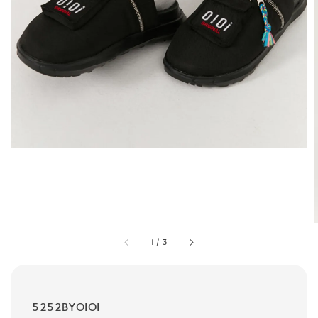
1
/
3
5252BYOIOI