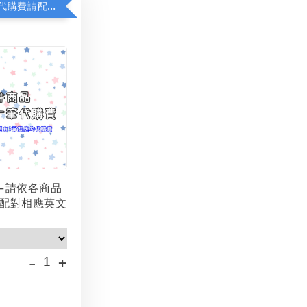
若顯示未含代購費請配對加購(未加購視同無效訂單)
-請依各商品
配對相應英文
-
+