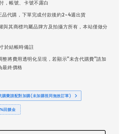
付，帳號、卡號不露白
%正品代購，下單完成付款後約2~4週出貨
權與其商標均屬品牌方及拍攝方所有，本站僅做分
寸於結帳時備註
調整將費用透明化呈現，若顯示"未含代購費"請加
為最終價格
代購費請配對加購(未加購視同無效訂單)
1%回饋金