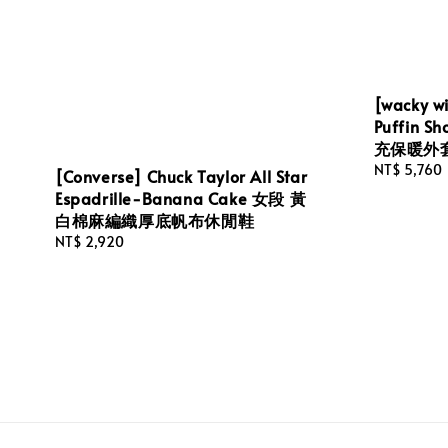
[wacky w
Puffin S
充保暖外
Regular
NT$ 5,760
[Converse] Chuck Taylor All Star
price
Espadrille-Banana Cake 女段 黃
白棉麻編織厚底帆布休閒鞋
Regular
NT$ 2,920
price