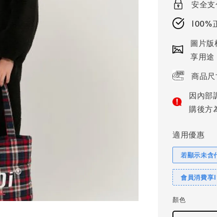
安全支
100
圖片版
享用途
商品尺
因內部
購後方
適用優惠
若顯示未含
會員消費享
顏色