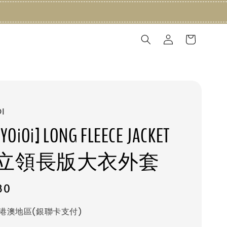
I
YOiOi] LONG FLEECE JACKET
立領長版大衣外套
80
港澳地區(銀聯卡支付)