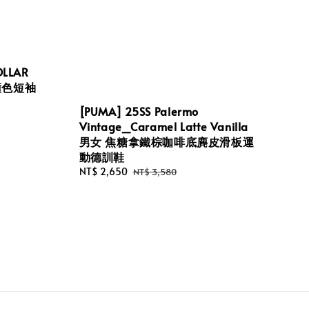
OLLAR
邊撞色短袖
[PUMA] 25SS Palermo
Vintage_Caramel Latte Vanilla
男女 焦糖拿鐵棕咖啡底麂皮滑板運
動德訓鞋
Sale
NT$ 2,650
Regular
NT$ 3,580
price
price