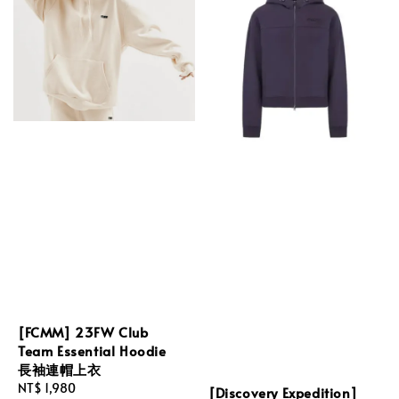
[FCMM] 23FW Club
Team Essential Hoodie
長袖連帽上衣
Regular
NT$ 1,980
[Discovery Expedition]