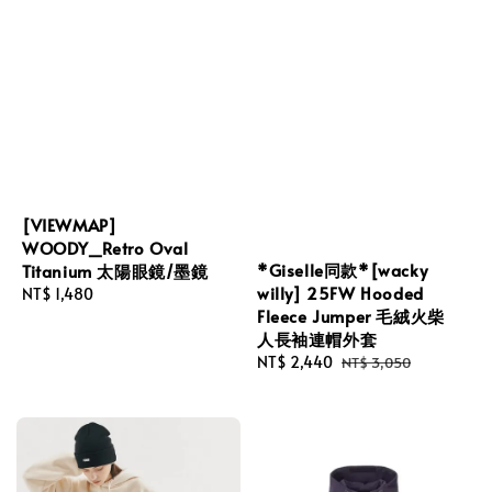
[VIEWMAP]
WOODY_Retro Oval
*Giselle同款*[wacky
Titanium 太陽眼鏡/墨鏡
willy] 25FW Hooded
Regular
NT$ 1,480
Fleece Jumper 毛絨火柴
price
人長袖連帽外套
Sale
NT$ 2,440
Regular
NT$ 3,050
price
price