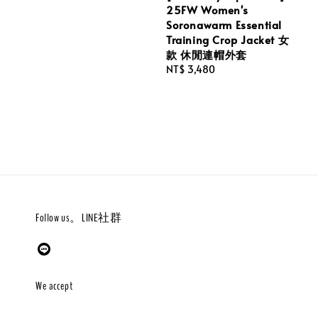
price
25FW Women's
Soronawarm Essential
Training Crop Jacket 女
款 休閒連帽外套
Regular
NT$ 3,480
price
Follow us。LINE社群
We accept