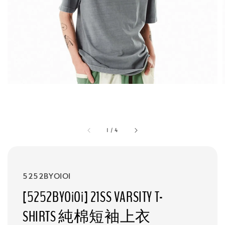
1
/
4
5252BYOIOI
[5252BYOiOi] 21SS VARSITY T-
SHIRTS 純棉短袖上衣