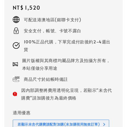
Regular
NT$ 1,520
price
可配送港澳地區(銀聯卡支付)
安全支付，帳號、卡號不露白
100%正品代購，下單完成付款後約2~4週出
貨
圖片版權與其商標均屬品牌方及拍攝方所有，
本站僅做分享用途
商品尺寸於結帳時備註
因內部調整將費用透明化呈現，若顯示"未含代
購費"請加購後方為最終價格
適用優惠
若顯示未含代購費請配對加購(未加購視同無效訂單)