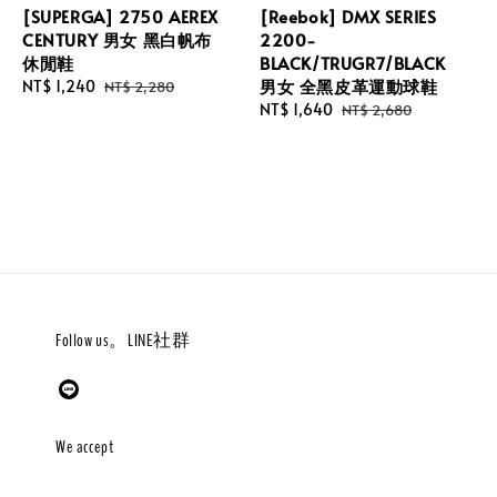
[SUPERGA] 2750 AEREX
[Reebok] DMX SERIES
CENTURY 男女 黑白帆布
2200-
休閒鞋
BLACK/TRUGR7/BLACK
男女 全黑皮革運動球鞋
Sale
NT$ 1,240
Regular
NT$ 2,280
price
price
Sale
NT$ 1,640
Regular
NT$ 2,680
price
price
Follow us。LINE社群
We accept