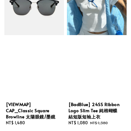
[VIEWMAP]
[BadBlue] 24SS Ribbon
CAP_Classic Square
Logo Slim Tee 純棉蝴蝶
Browline 太陽眼鏡/墨鏡
結短版短袖上衣
Regular
NT$ 1,480
Sale
NT$ 1,080
Regular
NT$ 1,380
price
price
price