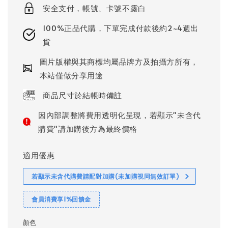
安全支付，帳號、卡號不露白
100%正品代購，下單完成付款後約2~4週出
貨
圖片版權與其商標均屬品牌方及拍攝方所有，
本站僅做分享用途
商品尺寸於結帳時備註
因內部調整將費用透明化呈現，若顯示"未含代
購費"請加購後方為最終價格
適用優惠
若顯示未含代購費請配對加購(未加購視同無效訂單)
會員消費享1%回饋金
顏色