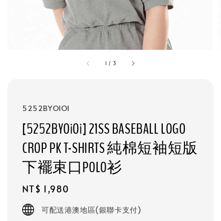
1
/
3
5252BYOIOI
[5252BYOiOi] 21SS BASEBALL LOGO
CROP PK T-SHIRTS 純棉短袖短版
下襬束口POLO衫
Regular
NT$ 1,980
price
可配送港澳地區(銀聯卡支付)