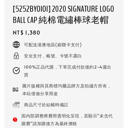
[5252BYOIOI] 2020 SIGNATURE LOGO
BALL CAP 純棉電繡棒球老帽
Regular
NT$ 1,380
price
可配送港澳地區(銀聯卡支付)
安全支付，帳號、卡號不露白
100%正品代購，下單完成付款後約2~4週出
貨
圖片版權與其商標均屬品牌方及拍攝方所有，
本站僅做分享用途
商品尺寸於結帳時備註
因內部調整將費用透明化呈現，若顯示"未含代
購費"請加購後方為最終價格