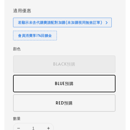
適用優惠
若顯示未含代購費請配對加購(未加購視同無效訂單)
會員消費享1%回饋金
顏色
BLACK預購
BLUE預購
RED預購
數量