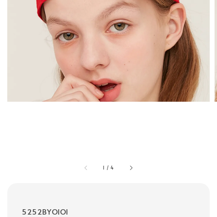
1
/
4
5252BYOIOI