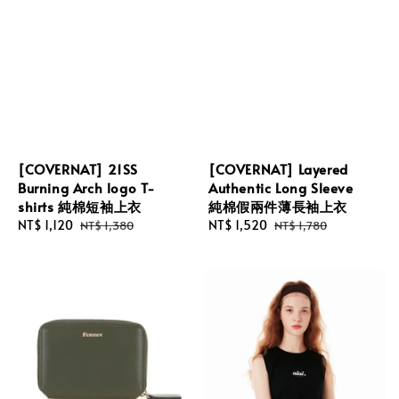
[COVERNAT] 21SS
[COVERNAT] Layered
Burning Arch logo T-
Authentic Long Sleeve
shirts 純棉短袖上衣
純棉假兩件薄長袖上衣
Sale
NT$ 1,120
Regular
Sale
NT$ 1,520
Regular
NT$ 1,380
NT$ 1,780
price
price
price
price