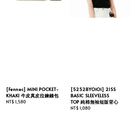
[Fennec] MINI POCKET-
[5252BYOiOi] 21SS
KHAKI 牛皮真皮拉鍊錢包
BASIC SLEEVELESS
TOP 純棉無袖短版背心
Regular
NT$ 1,580
price
Regular
NT$ 1,080
price