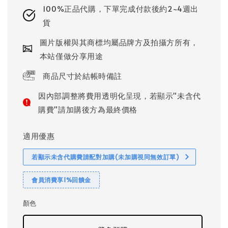
100%正品代購，下單完成付款後約2~4週出
貨
圖片版權與其商標均屬品牌方及拍攝方所有，
本站僅做分享用途
商品尺寸於結帳時備註
因內部調整將費用透明化呈現，若顯示"未含代
購費"請加購後方為最終價格
適用優惠
若顯示未含代購費請配對加購(未加購視同無效訂單)
會員消費享1%回饋金
顏色