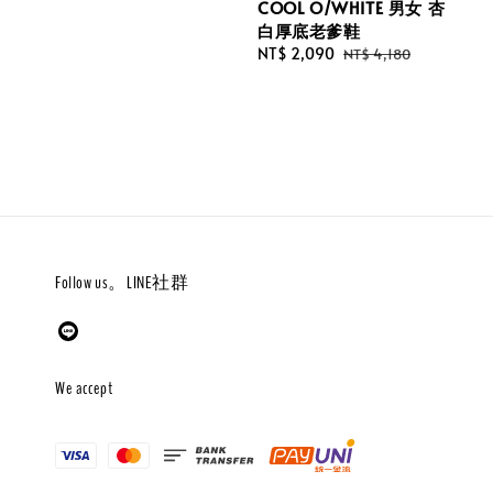
COOL O/WHITE 男女 杏
白厚底老爹鞋
Sale
NT$ 2,090
Regular
NT$ 4,180
price
price
Follow us。LINE社群
We accept