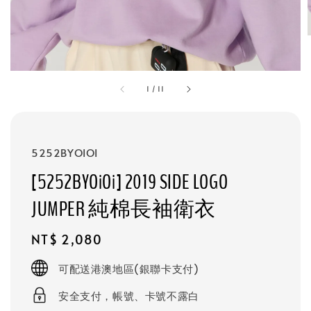
1
/
11
5252BYOIOI
[5252BYOiOi] 2019 SIDE LOGO
JUMPER 純棉長袖衛衣
Regular
NT$ 2,080
price
可配送港澳地區(銀聯卡支付)
安全支付，帳號、卡號不露白