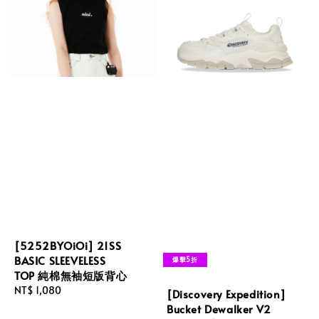
[5252BYOiOi] 21SS
BASIC SLEEVELESS
爆擊5折
TOP 純棉無袖短版背心
Regular
NT$ 1,080
[Discovery Expedition]
price
Bucket Dewalker V2