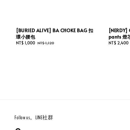
[BURIED ALIVE] BA CHOKE BAG 扣
[NERDY] C
環小腰包
pants
Sale
NT$ 1,000
Regular
Sale
NT$ 2,400
NT$ 1,120
price
price
price
Follow us。LINE社群