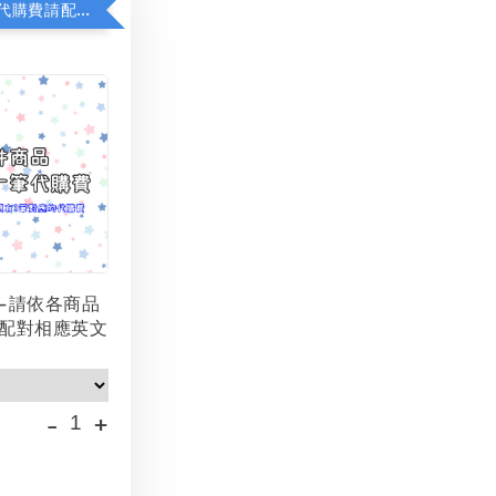
若顯示未含代購費請配對加購(未加購視同無效訂單)
-請依各商品
配對相應英文
-
+