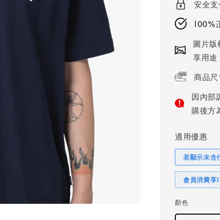
安全支
100
圖片版
享用途
商品尺
因內部
購後方
適用優惠
若顯示未含
會員消費享
顏色