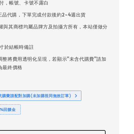
付，帳號、卡號不露白
%正品代購，下單完成付款後約2~4週出貨
權與其商標均屬品牌方及拍攝方所有，本站僅做分
寸於結帳時備註
調整將費用透明化呈現，若顯示"未含代購費"請加
為最終價格
代購費請配對加購(未加購視同無效訂單)
1%回饋金