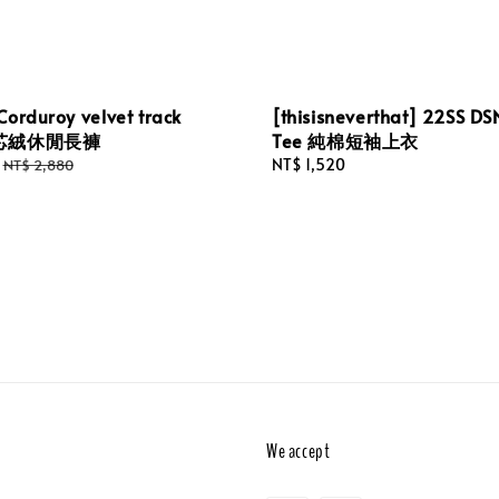
orduroy velvet track
[thisisneverthat] 22SS D
 燈芯絨休閒長褲
Tee 純棉短袖上衣
Regular
Regular
NT$ 1,520
NT$ 2,880
price
price
We accept